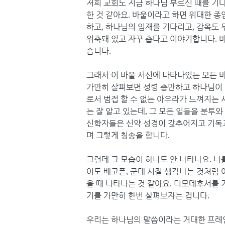
저희 교회도 지금 하나님 부르신 때를 기
한 것 같아요
바울이라고 하면 위대한 종
.
하고
하나님의 임재를 기다리고
감옥도 
,
,
위축돼 있고 자꾸 춥다고 이야기합니다
.
습니다
.
그래서 이 바울 서신에 나타나있는 모든 
가만히 살펴보면 성령 충만하고 하나님이 
로서 범접 할 수 없는 아우라가 느껴지는
는 잘 알고 있는데
그 모든 일들을 분투와
,
신학자들은 신약 성경이 갖추어지고 기독
며 그렇게 칭송을 합니다
.
그런데 그 모습이 하나도 안 나타나요
나
.
어도 배고픈
군대 시절 생각나는 것처럼 
,
을 때 나타나는 것 같아요
디모데후서를 기
.
기를 가만히 한번 살펴보자는 겁니다
.
우리는 하나님의 말씀이라는 거대한 프레임