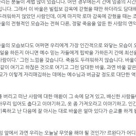
다리는 분들이 제법 많이 있습니다
어떤 경우에든지 간에 임종의 시간
.
입니다
그래서 이 바울은 빌립보 감옥에 갇혔을 때만 하더라도 담대
.
두려워하지 않았던 사람인데
이제 마지막 로마 감옥에 갇혔을 때는 
,
바울의 전형적인 모습과는 전혀 다른
정말 죽음을 앞둔 한 사람의 연
,
바울의 모습보다도 어쩌면 우리에게 가장 인간적으로 와닿는 모습이 
일을 하든지 아니면 예수 믿는 자들에게 핍박을 가하든지 간에 최선
 사람이다
그런 느낌을 갖습니다
죽음도 두려워하지 않습니다
바울
.’
.
.
 같이 여기고 하찮은 것으로 여기고 그런 담대한 바울
과연 바울 같
,
교가 이렇게 자리매김하는 데에는 예수님과 버금갈 정도로 대단한 역
를 버리고 떠난 사람에 대한 애환이 그 속에 담겨 있고
배신한 사람들
,
아무리 입어도 춥다고 이야기하고
옷 좀 가져오라고 이야기하고
인간
,
.
록하고 난 다음에 잘 아시는 대로 바울은 얼마 있다가 순교를 하게
 앞에서 과연 우리는 오늘날 무엇을 해야 될 것인가
르완다가 어디
?