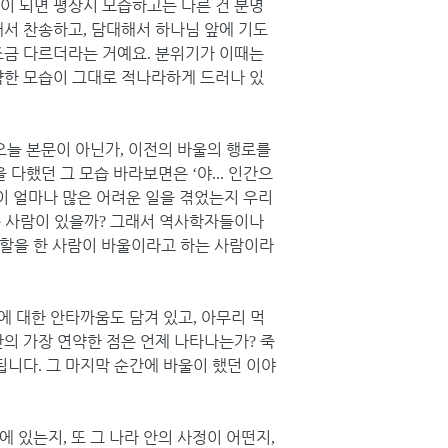
이 되면 평상시 모습하고는 다른 건 분명
해서 찬송하고
담대해서 하나님 앞에 기도
,
조금 다르더라는 거예요
분위기가 이때는
.
약한 모습이 그대로 적나라하게 드러나 있
오늘 본문이 아닌가
이전의 바울의 행로를
,
을 다했던 그 모습 바라보면은
야
인간으
‘
...
이 얼마나 많은 어려운 일을 겪었는지 우리
은 사람이 있을까
그래서 역사학자들이나
?
할을 한 사람이 바울이라고 하는 사람이라
에 대한 안타까움도 담겨 있고
아무리 먹
,
의 가장 연약한 점은 언제 나타나는가
죽
?
 됩니다
그 마지막 순간에 바울이 했던 이야
.
에 있는지
또 그 나라 안의 사정이 어떤지
,
,