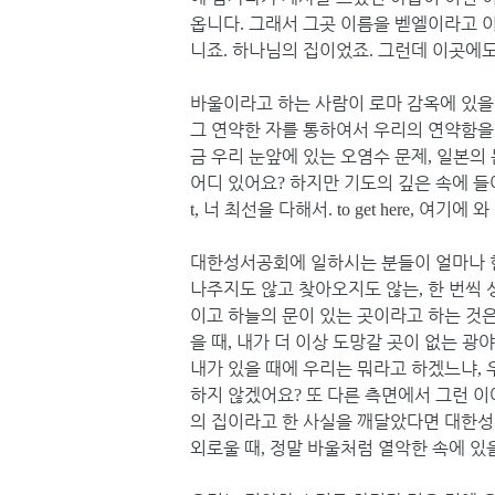
옵니다
그래서 그곳 이름을 벧엘이라고 
.
니죠
하나님의 집이었죠
그런데 이곳에도
.
.
바울이라고 하는 사람이 로마 감옥에 있을
그 연약한 자를 통하여서 우리의 연약함을
금 우리 눈앞에 있는 오염수 문제
일본의 
,
어디 있어요
하지만 기도의 깊은 속에 들
?
너 최선을 다해서
여기에 와
t,
. to get here,
대한성서공회에 일하시는 분들이 얼마나 
나주지도 않고 찾아오지도 않는
한 번씩 
,
이고 하늘의 문이 있는 곳이라고 하는 것
을 때
내가 더 이상 도망갈 곳이 없는 광야
,
내가 있을 때에 우리는 뭐라고 하겠느냐
,
하지 않겠어요
또 다른 측면에서 그런 이
?
의 집이라고 한 사실을 깨달았다면 대한성
외로울 때
정말 바울처럼 열악한 속에 있
,