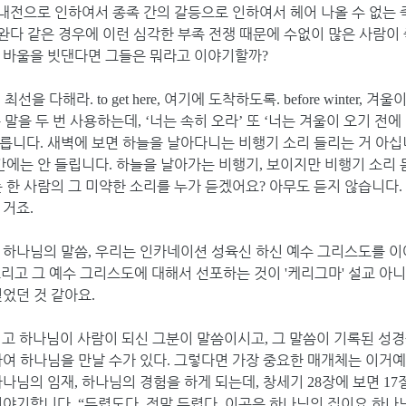
내전으로 인하여서 종족 간의 갈등으로 인하여서 헤어 나올 수 없는
완다 같은 경우에 이런 심각한 부족 전쟁 때문에 수없이 많은 사람이
에 바울을 빗댄다면 그들은 뭐라고 이야기할까
?
최선을 다해라
여기에 도착하도록
겨울이
,
. to get here,
. before winter,
 말을 두 번 사용하는데
너는 속히 오라
또
너는 겨울이 오기 전에
, ‘
’
‘
모릅니다
새벽에 보면 하늘을 날아다니는 비행기 소리 들리는 거 아
.
간에는 안 들립니다
하늘을 날아가는 비행기
보이지만 비행기 소리 
.
,
 한 사람의 그 미약한 소리를 누가 듣겠어요
아무도 듣지 않습니다
?
.
 거죠
.
 하나님의 말씀
우리는 인카네이션 성육신 하신 예수 그리스도를 
,
리고 그 예수 그리스도에 대해서 선포하는 것이
케리그마
설교 아
'
'
싶었던 것 같아요
.
고 하나님이 사람이 되신 그분이 말씀이시고
그 말씀이 기록된 성경
,
하여 하나님을 만날 수가 있다
그렇다면 가장 중요한 매개체는 이거
.
하나님의 임재
하나님의 경험을 하게 되는데
창세기
장에 보면
,
,
28
17
 이야기합니다
두렵도다
정말 두렵다
이곳은 하나님의 집이요 하나
. “
.
.