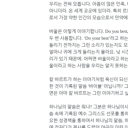
우리는 전혀 모릅니다
아픔이 많은 민족
.
,
아니더라
온 세계 곳곳에 있더라
특히 르
.
.
로서 가장 약한 인간의 모습으로서 만약
바울은 이렇게 이야기합니다
. Do you best
두 번 사용합니다
라고 하는
. ‘Do your best’
들리기 전까지는 그런 소리가 있는지도 
얼마나 귀에 크게 들리는지 몰라요
낮 시
.
리가 있기 때문에
어쩌면 바울이라고 하는
.
울이라고 하는 사람을 우리는 알지 못하는
칼 바르트가 하는 이야기처럼 육신이 되신
한 것이 기록된 말씀
바이블
아닙니까
그
'
'
?
면은 아마 칼 바르트는 그런 이야기하고 
하나님의 말씀은 뭐냐
그분은 하나님이시
?
씀 속에 기록된 예수 그리스도 선포를 통
요한 성경책을 통하여서 하나님의 말씀
,
에 잠자다가 제사를 드렸던 야곱이 이런