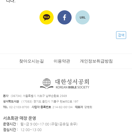
니다.
검색
찾아오시는길
이용약관
개인정보취급방침
본사
(06734) 서울특별시 서초구 남부순환로 2569
성서학도서관
(17083) 경기도 용인시 기흥구 한보라2로 197
TEL
02-2103-8700
사업자 등록번호
214-82-00134
대표자
양병희
서초회관 매장 운영
운영시간 :
월~금 9:00~17:00 (주말/공휴일 휴무)
점심시간 :
12:00~13:00