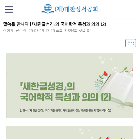
말씀을 만나다 | 『새한글성경』의 국어학적 특성과 의의 (2)
작성자
관리자
25-03-19 17:25
조회
3,894회
댓글
0건
검색
본문