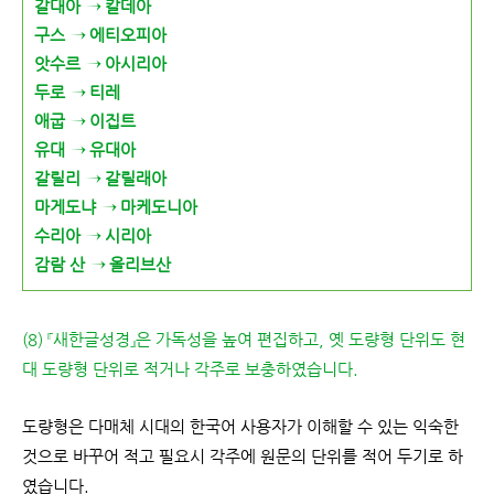
갈대아 → 칼데아
구스 → 에티오피아
앗수르 → 아시리아
두로 → 티레
애굽 → 이집트
유대 → 유대아
갈릴리 → 갈릴래아
마게도냐 → 마케도니아
수리아 → 시리아
감람 산 → 올리브산
(8) 『새한글성경』은 가독성을 높여 편집하고, 옛 도량형 단위도 현
대 도량형 단위로 적거나 각주로 보충하였습니다.
도량형은 다매체 시대의 한국어 사용자가 이해할 수 있는 익숙한
것으로 바꾸어 적고 필요시 각주에 원문의 단위를 적어 두기로 하
였습니다.