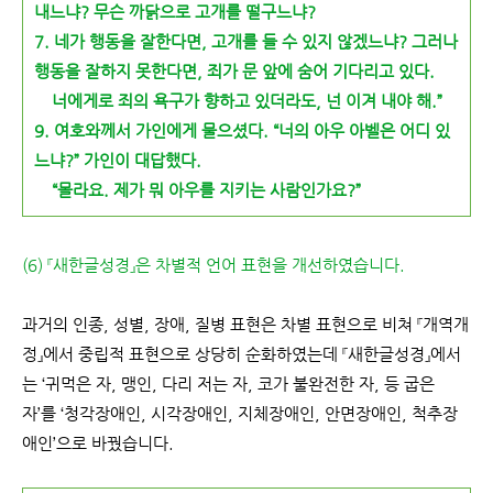
내느냐? 무슨 까닭
으로 고개를 떨구느냐?
7. 네가 행동을 잘한다면, 고개를 들 수 있
지 않겠느냐? 그러나
행동을 잘하지 못
한다면, 죄가 문 앞에 숨어 기다리고 있
다.
너에게로 죄의 욕구가 향하고 있더
라도, 넌 이겨 내야 해.”
9. 여호와께서 가인에게 물으셨다. “너의
아우 아벨은 어디 있
느냐?” 가인이 대
답했다.
“몰라요. 제가 뭐 아우를 지키
는 사람인가요?”
(6) 『새한글성경』은 차별적 언어 표현을 개선하였습니다.
과거의 인종, 성별, 장애, 질병 표현은 차별 표현으로 비쳐 『개역개
정』에서 중립적 표현으로 상당히 순화하였는데 『새한글성경』에서
는 ‘귀먹은 자, 맹인, 다리 저는 자, 코가 불완전한 자, 등 굽은
자’를 ‘청각장애인, 시각장애인, 지체장애인, 안면장애인, 척추장
애인’으로 바꿨습니다.