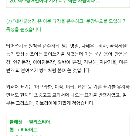
20. 척추장애인이나 키가 너무 작은 사람이나 ...
(7) 『새한글성경』은 어문 규정을 준수하고, 문장부호를 도입해 가
독성을 높였습니다.
띄어쓰기도 원칙을 준수하되 ‘넘는명절, 다태우는제사, 곡식제물’
등의 합성 신조어는 붙여쓰기를 하였는데 이는 문법 용어 ‘안은문
장, 안긴문장, 이어진문장’, 일반어 ‘큰집, 지난해, 지난가을, 마른
번개’의 붙여쓰기 방식처럼 붙여 쓴 것입니다.
외래어 표기는 ‘아브라함, 이삭, 야곱, 요셉’ 등 기존 표기를 유지하
면서도 현재의 초중고교 교과서에 나오는 표기를 반영하였고, 일
부는 그리스어, 히브리어에 가깝게 적었습니다.
블레셋 → 필리스티아
헷 → 히타이트