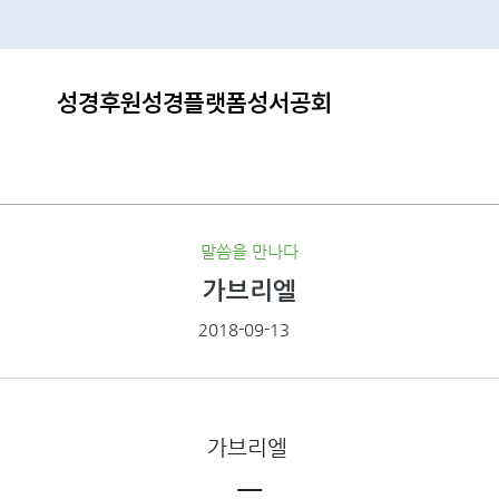
성경후원
성경플랫폼
성서공회
말씀을 만나다
가브리엘
2018-09-13
가브리엘
ㅡ