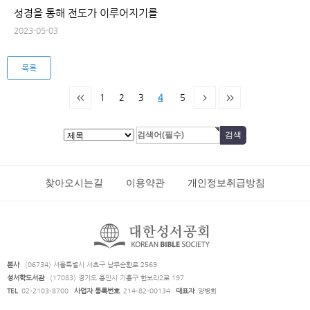
성경을 통해 전도가 이루어지기를
2023-05-03
목록
1
2
3
4
5
찾아오시는길
이용약관
개인정보취급방침
본사
(06734) 서울특별시 서초구 남부순환로 2569
성서학도서관
(17083) 경기도 용인시 기흥구 한보라2로 197
TEL
02-2103-8700
사업자 등록번호
214-82-00134
대표자
양병희