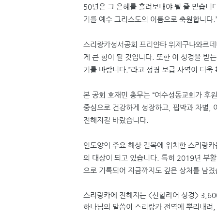
50
년은 그 은혜를 흘려보내야 될 줄 믿습니
기를 예수 그리스도의 이름으로 축원합니다
.
스리랑카성서공회 프리얀타 위제구나와르데나
게 큰 힘이 될 것입니다
.
또한 이 성경을 받는
기를 바랍니다
.”
라고 성경 보급 사역이 더욱
본 공회 호재민 총무는
“
여수성동교회가 후원
중심으로 건강하게 성장하고
,
핍박과 차별
,
전해지길 바랐습니다
.
인도양의 주요 해상 길목에 위치한 스리랑카
의 대상이 되고 있습니다
.
특히
2019
년 부활
으로 기록되어 지금까지도 깊은 상처를 남
스리랑카에 전해지는
<
신할라어 성경
> 3,60
하나님의 말씀이 스리랑카 전역에 뿌리내려