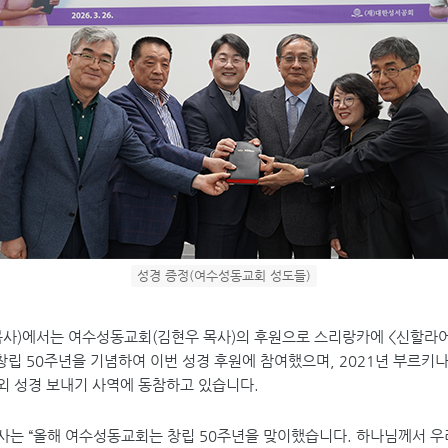
성경 증정(여수성동교회 성도들)
목사
)
에서는 여수성동교회
(
김현우 목사
)
의 후원으로 스리랑카에
<
신할라어
 창립
50
주년을 기념하여 이번 성경 후원에 참여했으며
, 2021
년 부르키
외 성경 보내기 사역에 동참하고 있습니다
.
목사는
“
올해 여수성동교회는 창립
50
주년을 맞이했습니다
.
하나님께서 우