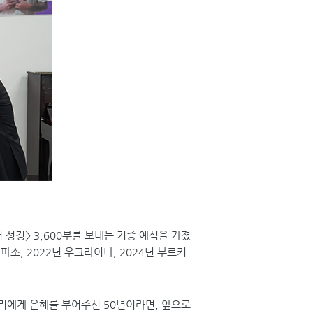
 성경
> 3,600
부를 보내는 기증 예식을 가졌
나파소
, 2022
년 우크라이나
, 2024
년 부르키
리에게 은혜를 부어주신
50
년이라면
,
앞으로