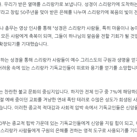
다
.
우리가 받은 열매를 스리랑카로 보냅니다
.
성경이 스리랑카에 도착하는
”
라고 창립
50
주년을 맞아 받은 은혜를 나누며 스리랑카에 복음의 빛이
 총무는 영상 인사를 통해
“
성경은 스리랑카 사람들
,
특히 마을이나 농
 모든 사람에게 축복이 되며
,
그들이 하나님의 말씀을 전할 기회가 될 것
 확장되기를 기대했습니다
.
하는 성경을 통해 스리랑카 사람들이 예수 그리스도의 구원과 생명을 얻
어려움 속에 있는 스리랑카 기독교인들이 위로와 용기를 얻기를 소망합니
는 찬란한 불교 문화의 중심지입니다
.
하지만 전체 인구 중
7%
에 해당하
절 예배 중이던 교회를 겨냥한 연쇄 폭탄 테러로 수많은 성도가 희생된 
겼습니다
.
이러한 종교적 적대감과 사회적 압박 속에서 기독교인들은 신앙
0
부는 종교적 핍박 가운데 있는 기독교인들에게 신앙을 지킬 힘이 되고
,
,
스리랑카 사람들에게 구원의 은혜를 전하는 영적 도구로 사용되기를 기