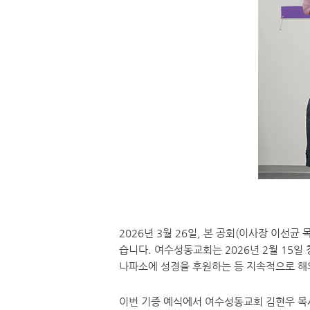
2026
년
3
월
26
일
,
본 공회
(
이사장 이선균 
습니다
.
여수성동교회는
2026
년
2
월
15
일
나파소에 성경을 후원하는 등 지속적으로 해
이번 기증 예식에서 여수성동교회 김현우 