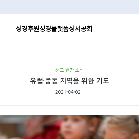
성경후원
성경플랫폼
성서공회
선교 현장 소식
유럽·중동 지역을 위한 기도
2021-04-02