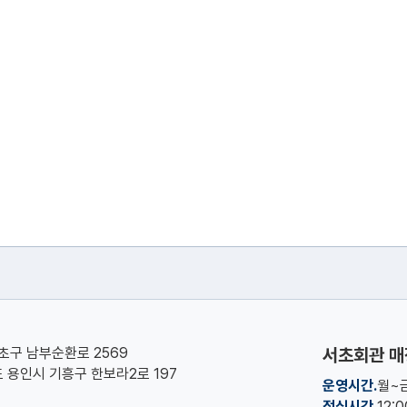
서초구 남부순환로 2569
서초회관 매
기도 용인시 기흥구 한보라2로 197
운영시간.
월~금
점심시간.
12: