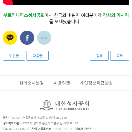
부르키나파소성서공회
에서 한국의 후원자 여러분에게
감사의 메시지
를 보내왔습니다.
이전글
다음글
검색
목록
찾아오시는길
이용약관
개인정보취급방침
본사
(06734) 서울특별시 서초구 남부순환로 2569
성서학도서관
(17083) 경기도 용인시 기흥구 한보라2로 197
TEL
02-2103-8700
사업자 등록번호
214-82-00134
대표자
양병희