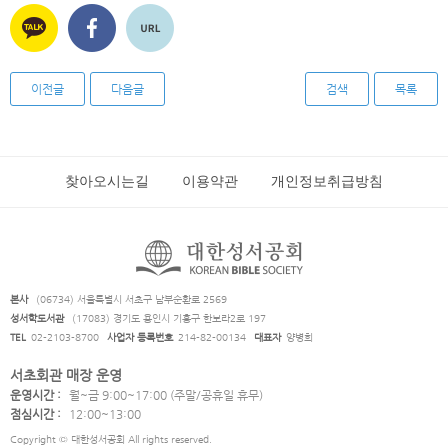
이전글
다음글
검색
목록
찾아오시는길
이용약관
개인정보취급방침
본사
(06734) 서울특별시 서초구 남부순환로 2569
성서학도서관
(17083) 경기도 용인시 기흥구 한보라2로 197
TEL
02-2103-8700
사업자 등록번호
214-82-00134
대표자
양병희
서초회관 매장 운영
운영시간 :
월~금 9:00~17:00 (주말/공휴일 휴무)
점심시간 :
12:00~13:00
Copyright © 대한성서공회 All rights reserved.