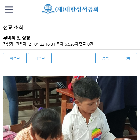
선교 소식
루비의 첫 성경
작성자
관리자
21-04-22 16:31
조회
6,526회
댓글
0건
이전글
다음글
검색
목록
본문