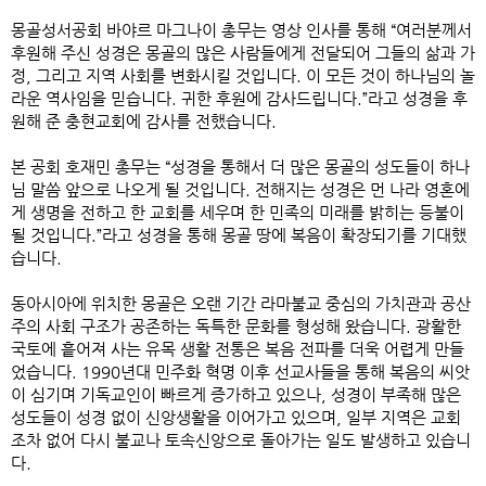
몽골성서공회 바야르 마그나이 총무는 영상 인사를 통해
“
여러분께서
후원해 주신 성경은 몽골의 많은 사람들에게 전달되어 그들의 삶과 가
정
,
그리고 지역 사회를 변화시킬 것입니다
.
이 모든 것이 하나님의 놀
라운 역사임을 믿습니다
.
귀한 후원에 감사드립니다
.”
라고 성경을 후
원해 준 충현교회에 감사를 전했습니다
.
본 공회 호재민 총무는
“
성경을 통해서 더 많은 몽골의 성도들이 하나
님 말씀 앞으로 나오게 될 것입니다
.
전해지는 성경은 먼 나라 영혼에
게 생명을 전하고 한 교회를 세우며 한 민족의 미래를 밝히는 등불이
될 것입니다
.”
라고 성경을 통해 몽골 땅에 복음이 확장되기를 기대했
습니다
.
동아시아에 위치한 몽골은 오랜 기간 라마불교 중심의 가치관과 공산
주의 사회 구조가 공존하는 독특한 문화를 형성해 왔습니다
.
광활한
국토에 흩어져 사는 유목 생활 전통은 복음 전파를 더욱 어렵게 만들
었습니다
. 1990
년대 민주화 혁명 이후 선교사들을 통해 복음의 씨앗
이 심기며 기독교인이 빠르게 증가하고 있으나
,
성경이 부족해 많은
성도들이 성경 없이 신앙생활을 이어가고 있으며
,
일부 지역은 교회
조차 없어 다시 불교나 토속신앙으로 돌아가는 일도 발생하고 있습니
다
.