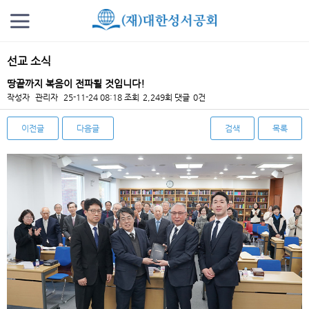
선교 소식
땅끝까지 복음이 전파될 것입니다!
작성자
관리자
25-11-24 08:18
조회
2,249회
댓글
0건
이전글
다음글
검색
목록
본문