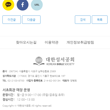
이전글
다음글
검색
목록
찾아오시는길
이용약관
개인정보취급방침
본사
(06734) 서울특별시 서초구 남부순환로 2569
성서학도서관
(17083) 경기도 용인시 기흥구 한보라2로 197
TEL
02-2103-8700
사업자 등록번호
214-82-00134
대표자
양병희
서초회관 매장 운영
운영시간 :
월~금 9:00~17:00 (주말/공휴일 휴무)
점심시간 :
12:00~13:00
Copyright © 대한성서공회 All rights reserved.