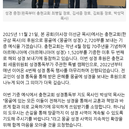
성경 증정(왼쪽부터 충현교회 최병일 장로, 김세종 장로, 김희동 장로, 박성덕
목사)
2025
년
11
월
21
일
,
본 공회
(
이사장 이선균 목사
)
에서는 충현교회
(
한
규삼 목사
)
의 후원으로 몽골에
<
몽골어 성경
> 2,720
부를 보내는 기
증 예식을 가졌습니다
.
충현교회는 작년
4
월 창립
70
주년을 기념하며
아르메니아에
<
아르메니아어 성경
> 1,520
부를 기증한 이후 두 번째
로 해외 성경 보내기에 동참하고 있습니다
.
이번 성경 후원은 충현교
회 세움위원회 성경통독부가 주관한 특별 캠페인으로
, 2022
년부터
매년 이어온
4
번째 성경 통독 행사를 마무리하며 진행되었습니다
.
전
교인이 성경 통독을 통해 받은 은혜를 몽골에 성경을 보내는 후원으로
나누게 되어 그 의미가 더욱 깊습니다
.
이번 기증 예식에서 충현교회 성경통독부 지도 목사인 박성덕 목사는
“
몽골에 있는 모든 이들이 전해지는 성경을 통해서 교훈과 책망과 바
르게 함과 의로 교육하기에 유익하게 쓰임받기를 소망합니다
.
하나님
의 도우시는 손길을 통해 땅끝까지 이 성경 사역이 계속될 수 있도록
기도해 주시기를 바랍니다
.”
라고 몽골 성경 사역의 지속적인 확장을
위해 함께 마음을 모아줄 것을 요청했습니다
.