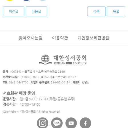
이전글
다음글
검색
목록
찾아오시는길
이용약관
개인정보취급방침
본사
(06734) 서울특별시 서초구 남부순환로 2569
성서학도서관
(17083) 경기도 용인시 기흥구 한보라2로 197
TEL
02-2103-8700
사업자 등록번호
214-82-00134
대표자
양병희
서초회관 매장 운영
운영시간 :
월~금 9:00~17:00 (주말/공휴일 휴무)
점심시간 :
12:00~13:00
Copyright © 대한성서공회 All rights reserved.