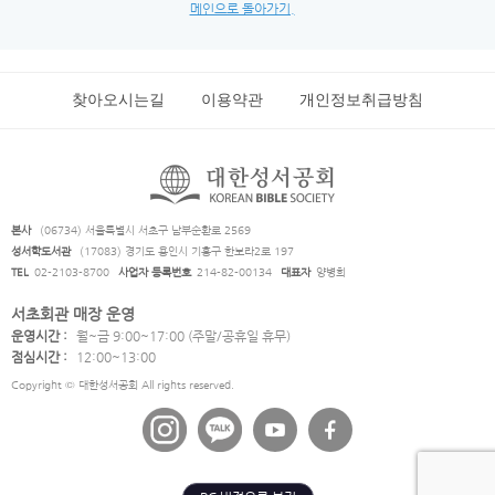
메인으로 돌아가기.
찾아오시는길
이용약관
개인정보취급방침
본사
(06734) 서울특별시 서초구 남부순환로 2569
성서학도서관
(17083) 경기도 용인시 기흥구 한보라2로 197
TEL
02-2103-8700
사업자 등록번호
214-82-00134
대표자
양병희
서초회관 매장 운영
운영시간 :
월~금 9:00~17:00 (주말/공휴일 휴무)
점심시간 :
12:00~13:00
Copyright © 대한성서공회 All rights reserved.