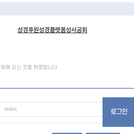
성경후원
성경플랫폼
성서공회