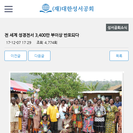
성서공회소식
전 세계 성경전서 3,400만 부이상 반포되다
페이지 정보
17-12-07 17:29
조회
4,774회
이전글
다음글
목록