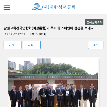
성서공회소식
남선교회전국연합회(예장통합)가 쿠바에 스페인어 성경을 보내다
페이지 정보
17-12-07 17:43
조회
5,303회
이전글
다음글
목록