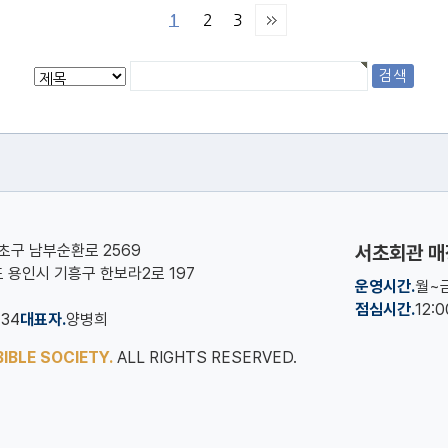
1
2
3
서초구 남부순환로 2569
서초회관 매
기도 용인시 기흥구 한보라2로 197
운영시간.
월~금
점심시간.
12:
134
대표자.
양병희
IBLE SOCIETY.
ALL RIGHTS RESERVED.