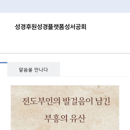
성경후원
성경플랫폼
성서공회
말씀을 만나다