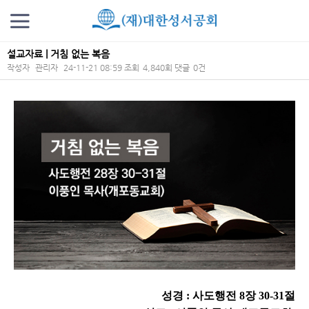
설교자료 | 거침 없는 복음
작성자
관리자
24-11-21 08:59
조회
4,840회
댓글
0건
본문
성경
: 사도행전
8
장 30
-31절