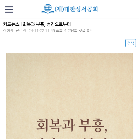
카드뉴스 | 회복과 부흥, 성경으로부터
작성자
관리자
24-11-22 11:45
조회
4,254회
댓글
0건
검색
본문