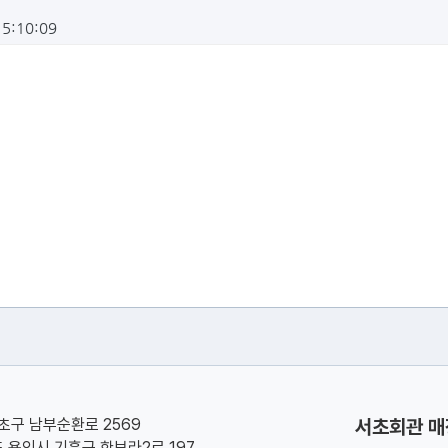
15:10:09
서초구 남부순환로 2569
서초회관 매
기도 용인시 기흥구 한보라2로 197