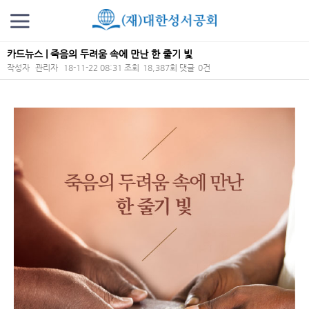
카드뉴스 | 죽음의 두려움 속에 만난 한 줄기 빛
작성자
관리자
18-11-22 08:31
조회
18,387회
댓글
0건
본문