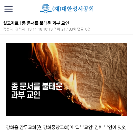
설교자료 | 종 문서를 불태운 과부 교인
작성자
관리자
19-11-18 10:19
조회
21,133회
댓글
0건
본문
강화읍 잠두교회(현 강화중앙교회)에 ‘과부교인’ 김씨 부인이 있었