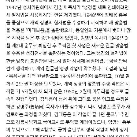
1947년 성서위원회에서 김춘배 목사가 “성경을 새로 인쇄하려면
새 철자법을 사용하자”는 안을 제기했다. 1948년에 정태응 총무
를 중심으로 개역 성경의 철자법을 수정하기 시작하여 새 맞춤법
을 적용한 『마태복음』을 출판했으나, 통일안의 기준에서 벗어나 많
은 지적을 받은 후 중단 상태에 있었다. 임영빈 목사가 1949년 3
월 제2대 총무로 취임한 후 주력한 첫 사업은 새로운 한글 맞춤법
을 수용한 성경전서를 출판하는 것이었다. 그는 성경의 철자법이
한글 맞춤법 통일안을 따르지 않아 시대에 뒤떨어졌던 점을 안타
깝게 생각하고, 개역 한글판 성경 작업에 착수했다. 그 결과 일단
4복음서를 개역 한글판으로 1949년 상반기에 출판했고, 10월 말
까지 3만 권 이상을 반포했다. 개역 성경의 맞춤법 수정 작업은 시
작한 지 6개월이 채 되지 않은 1950년 2월에 마무리될 정도로 급
속히 진행되었다. 김태룡이 성서 위에 그대로 붉은 잉크로 수정을
하면 강병주(姜炳周) 목사가 이를 감수하고 다시 임영빈 총무가 재
검토하는 과정을 거쳤다. 김태룡은 이 작업이 끝나면 문교부 추천
으로 강릉사범학교 국어교사로 부임할 예정이었으나, 임영빈 총무
의 부탁으로 그 해 4월부터 공회 출판부의 정식 직원이 되어 성서