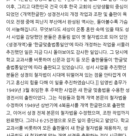
이후, 그리고 대한민국 건국 이후 한국 교회의 신앙생활의 중심이
되었던 <개역한글판> 성경전서의 개정 작업과 조판 및 출판이 육
이오 전쟁 중에 피난지 부산에서 완성된 역사는, 돌아볼수록 가슴
이 서늘해집니다. 무엇보다도 세상이 온통 혼란 속에 있을 때도 성
서 사업을 감당했던 분들은 흔들림 없이 옛 철자법으로 되어 있던
<셩경개역>을 ‘한글맞춤법통일안’에 따라 개정하는 작업을 서둘러
추진했던 일은 지금 다시 돌아보아도 감사한 일입니다. 그 당시에
학교 교과서를 비롯하여 신문과 잡지 등 모든 출판물들이 ‘한글맞
춤법통일안’에 따라 출판되고 있었습니다. 성서 사업을 추진했던
분들은 성경의 철자법이 시대에 뒤떨어져 있는 점을 안타깝게 여
기고 혼신의 힘을 다해 이 일을 추진하였습니다.]] 임영빈 총무가
1949년 3월 취임한 후 주력한 사업은 새 한글 맞춤법을 수용한 성
경전서의 출판이었다. 그는 직원들과 함께 개역 본문의 철자법을
수정하여 1949년 상반기에 4복음서를 개역 한글판으로 출판했
고, 이어서 성경 전체 본문의 철자법을 수정했으며, 조판 작업까지
완료했다. 그러나 6·25전쟁으로 모든 일이 중단되고 말았다. 학교
교과서를 비롯하여 모든 출판물이 새 한글 철자법을 채용하자, 성
서공회도 새 철자법에 맞는 개역 성경을 출판하는 것이 시급했다.