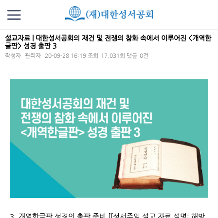
설교자료 | 대한성서공회의 재건 및 전쟁의 참화 속에서 이루어진 <개역한
글판> 성경 출판 3
작성자
관리자
20-09-28 16:19
조회
17,031회
댓글
0건
본문
3. 개역한글판 성경의 출판 준비 [[성서주일 설교 자료 설명: 해방