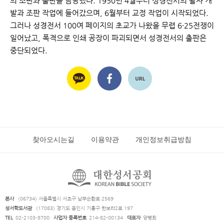
의 조판과 출판을 담당했다. 1950년 4월부터 성경전서의 활자 개
발과 조판 작업에 들어갔으며, 6월부터 교정 작업이 시작되었다.
그러나 성경전서 100여 페이지의 초교가 나왔을 무렵 6·25전쟁이
일어났고, 폭격으로 인쇄 공장이 파괴되면서 성경전서의 출판은
중단되었다.
찾아오시는길
이용약관
개인정보취급방침
본사
(06734) 서울특별시 서초구 남부순환로 2569
성서학도서관
(17083) 경기도 용인시 기흥구 한보라2로 197
TEL
02-2103-8700
사업자 등록번호
214-82-00134
대표자
양병희