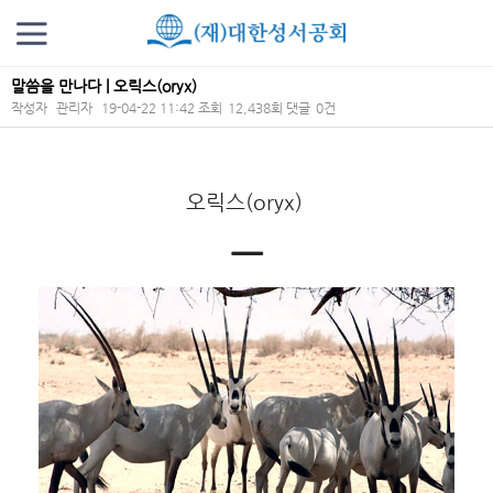
말씀을 만나다 | 오릭스(oryx)
작성자
관리자
19-04-22 11:42
조회
12,438회
댓글
0건
본문
오릭스(oryx)
ㅡ