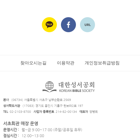
찾아오시는길
이용약관
개인정보취급방침
본사
(06734) 서울특별시 서초구 남부순환로 2569
성서학도서관
(17083) 경기도 용인시 기흥구 한보라2로 197
TEL
02-2103-8700
사업자 등록번호
214-82-00134
대표자
양병희
서초회관 매장 운영
운영시간 :
월~금 9:00~17:00 (주말/공휴일 휴무)
점심시간 :
12:00~13:00