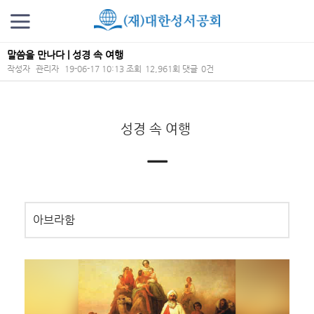
말씀을 만나다 | 성경 속 여행
작성자
관리자
19-06-17 10:13
조회
12,961회
댓글
0건
본문
성경 속 여행
ㅡ
아브라함