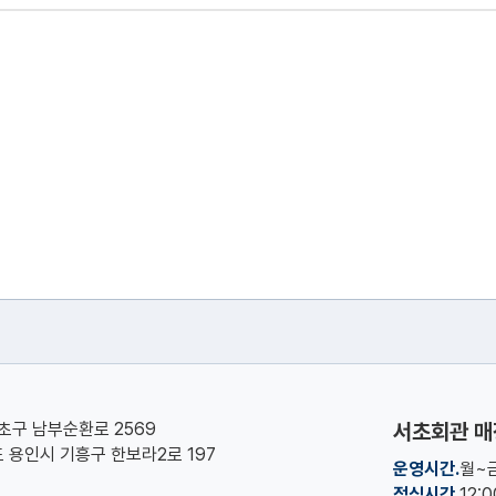
서초구 남부순환로 2569
서초회관 매
기도 용인시 기흥구 한보라2로 197
운영시간.
월~금
점심시간.
12: