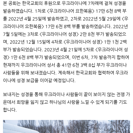
본 공회는 한국교회의 후원으로 우크라이나에
7
차례에 걸쳐 성경을
발송하였습니다
. 1
차로
<
우크라이나어 요한복음
> 17
만
6
천
8
백 부
를
2022
년
4
월
25
일에 발송하였고
, 2
차로
2022
년
5
월
29
일에
<
우
크라이나어 요한복음
> 17
만
6
천
8
백 부를 발송하였습니다
. 2022
년
7
월
5
일에는
3
차로
<
우크라이나어 성경
> 2
만
8
천 부가 발송되었으
며
, 2022
년
12
월
15
일에
4
차로
<
우크라이나어 성경
> 1
만
1
천
2
백
부가 발송되었습니다
. 2023
년
4
월
21
일에
5
차로
<
우크라이나어 성
경
> 1
만
6
천
8
백 부가 발송되었으며
,
이번
6
차
, 7
차 발송까지 합하여
현재까지 우크라이나어 성서 총
41
만
6
천
3
백
8
십 부가 우크라이나
사람들을 위해 보내졌습니다
.
계속해서 한국교회와 협력하여 우크라
이나에 성경 보급을 이어갈 예정입니다
.
보내지는 성경을 통해 우크라이나 사람들이 끝이 보이지 않는 전쟁 가
운데서 희망을 잃지 않고 하나님의 사랑을 느낄 수 있게 되기를 기도
합니다
.