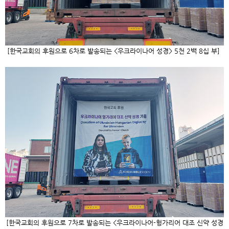
[한국교회의 후원으로
6
차로 발송되는
<
우크라이나어 성경
> 5
천
2
백
8
십 부]
[한국교회의 후원으로
7
차로 발송되는
<
우크라이나어
-
헝가리어 대조 신약 성경