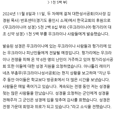
>
1
천
5
백 부]
2024
년
11
월
8
일과
11
일
,
두 차례에 걸쳐 대한성서공회
(
이사장 김
경원 목사
)
반포센터
(
경기도 용인시 소재
)
에서 한국교회의 후원으로
<
우크라이나어 성경
> 5
천
2
백
8
십 부와
<
우크라이나어
-
헝가리어 대
조 신약 성경
> 1
천
5
백 부를 우크라이나 사람들에게 발송했습니다
.
발송된 성경은 우크라이나에 있는 우크라이나 사람들과 헝가리에 있
는 우크라이나 피난민들에게 전달될 예정입니다
.
헝가리에는 우크라
이나 전쟁을 피해 온 약
6
만 명의 난민이 거주하고 있어 헝가리성서공
회 또한 이들에 대한 성경 지원을 요청하였습니다
.
아나톨리 레이키
네츠 부총무
(
우크라이나성서공회
)
는 현지 상황을 보고하며
“
지난 두
주 동안 아이들은 학교보다 방공호에서 더 많은 시간을 보냈습니다
.
사람들은 매일 죽어가고 있습니다
.
계속되는 전쟁 동안 저는 성경을
찾는 많은 사람들을 만났습니다
.
성경을 요청하는 군인에게 성경을
전해주자 그 군인은 성경에 입을 맞추며 감사를 표했습니다
.
성경은
전쟁 가운데 희망과 위로가 되고 있습니다
.”
라고 소식을 전했습니다
.