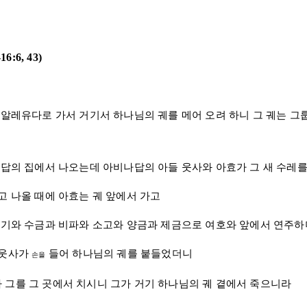
-16:6
,
43
)
바알레유다
로 가서 거기서 하나님의 궤를 메어 오려 하니 그 궤는
그
나답
의 집에서 나오는데
아비나답
의 아들
웃사
와
아효
가 그 새 수레
고 나올 때에
아효
는 궤 앞에서 가고
악기와 수금과 비파와 소고와 양금과 제금으로 여호와 앞에서 연주
웃사
가
들어 하나님의 궤를 붙들었더니
손을
 그를 그 곳에서 치시니 그가 거기 하나님의 궤 곁에서 죽으니라