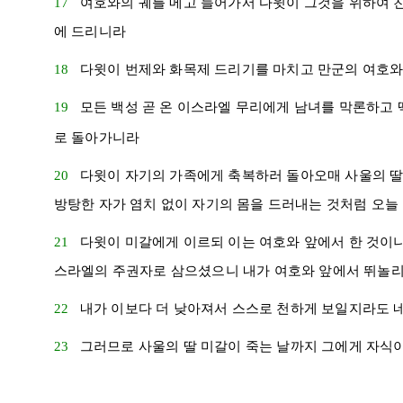
17
여호와의 궤를 메고 들어가서
다윗
이 그것을 위하여 
에 드리니라
18
다윗
이 번제와 화목제 드리기를 마치고 만군의 여호
19
모든 백성 곧 온
이스라엘
무리에게 남녀를 막론하고 
로 돌아가니라
20
다윗
이 자기의 가족에게 축복하러 돌아오매
사울
의 
방탕한 자가 염치 없이 자기의 몸을 드러내는 것처럼 오늘
21
다윗
이
미갈
에게 이르되 이는 여호와 앞에서 한 것이
스라엘
의 주권자로 삼으셨으니 내가 여호와 앞에서 뛰놀
22
내가 이보다 더 낮아져서 스스로 천하게 보일지라도 
23
그러므로
사울
의 딸
미갈
이 죽는 날까지 그에게 자식