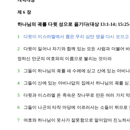
개역개정
제 6 장
하나님의 궤를 다윗 성으로 옮기다(
대상 13:1-14
;
15:25
1
다윗
이
이스라엘
에서 뽑은 무리 삼만 명을 다시 모으고
2
다윗
이 일어나 자기와 함께 있는 모든 사람과 더불어
정하신 만군의 여호와의 이름으로 불리는 것이라
3
그들이 하나님의 궤를 새 수레에 싣고 산에 있는
아비
4
그들이 산에 있는
아비나답
의 집에서 하나님의 궤를 싣
5
다윗
과
이스라엘
온 족속은 잣나무로 만든 여러 가지 
6
그들이
나곤
의 타작 마당에 이르러서는 소들이 뛰므로
7
여호와 하나님이
웃사
가 잘못함으로 말미암아 진노하사