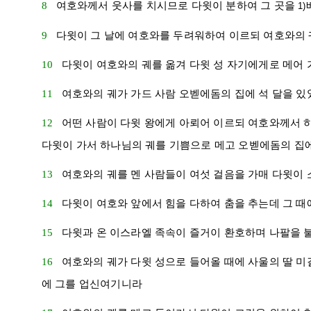
8
여호와께서
웃사
를 치시므로
다윗
이 분하여 그 곳을
1)
9
다윗
이 그 날에 여호와를 두려워하여 이르되 여호와의 
10
다윗
이 여호와의 궤를 옮겨
다윗
성 자기에게로 메어
11
여호와의 궤가
가드
사람
오벧에돔
의 집에 석 달을 
12
어떤 사람이
다윗
왕에게 아뢰어 이르되 여호와께서 
다윗
이 가서 하나님의 궤를 기쁨으로 메고
오벧에돔
의 집
13
여호와의 궤를 멘 사람들이 여섯 걸음을 가매
다윗
이 
14
다윗
이 여호와 앞에서 힘을 다하여 춤을 추는데 그 
15
다윗
과 온
이스라엘
족속이 즐거이 환호하며 나팔을 
16
여호와의 궤가
다윗
성으로 들어올 때에
사울
의 딸
미
에 그를 업신여기니라