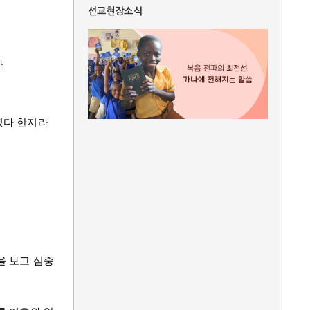
선교현장소식
라
셨다 한지라
을 보고 심중