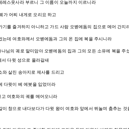
베레스웃사
라 부르니 그 이름이 오늘까지 이르니라
궤가 어찌 내게로 오리요 하고
 가기를 즐겨하지 아니하고
가드
사람
오벧에돔
의 집으로 메어 간지
있었는데 여호와께서
오벧에돔
과 그의 온 집에 복을 주시니라
하나님의 궤로 말미암아
오벧에돔
의 집과 그의 모든 소유에 복을 주
에서
다윗
성으로 올라갈새
소와 살진 송아지로 제사를 드리고
때에
다윗
이 베
에봇
을 입었더라
불고 여호와의 궤를 메어오니라
갈
이 창으로 내다보다가
다윗
왕이 여호와 앞에서 뛰놀며 춤추는 것