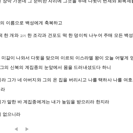
친 장막 가운데 그 준비한 자리에 그것을 두매
다윗
이 번제와 화목제
와의 이름으로 백성에게 축복하고
떡 한 개와
한 조각과 건포도 떡 한 덩이씩 나누어 주매 모든 백
고기
딸
미갈
이 나와서
다윗
을 맞으며 이르되
이스라엘
왕이 오늘 어떻게
 그의 신복의 계집종의 눈앞에서 몸을 드러내셨도다 하니
니라 그가 네 아버지와 그의 온 집을 버리시고 나를 택하사 나를 여
리라
네가 말한 바 계집종에게는 내가 높임을 받으리라 한지라
이 없으니라