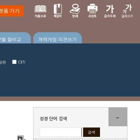
랫폼 가기
본별 절비교
개역개정 의견쓰기
정판
CEV
-
성경 단어 검색