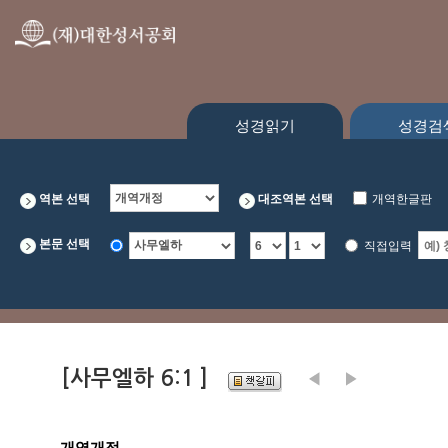
성경읽기
성경검
역본 선택
대조역본 선택
개역한글판
본문 선택
직접입력
[사무엘하 6:1 ]