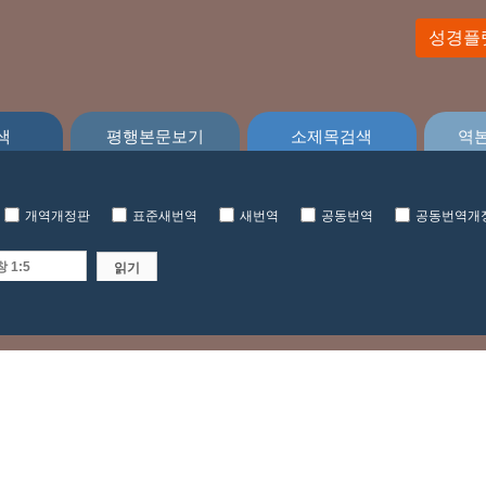
성경플
색
평행본문보기
소제목검색
역
개역개정판
표준새번역
새번역
공동번역
공동번역개