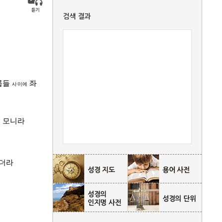
검색 결과
룹
들
좌
사이에
를 모니라
하더라