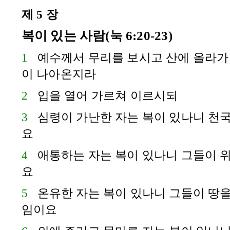
제 5 장
복이 있는 사람(
눅 6:20-23
)
1
예수께서 무리를 보시고 산에 올라가
이 나아온지라
2
입을 열어 가르쳐 이르시되
3
심령이 가난한 자는 복이 있나니 천
요
4
애통하는 자는 복이 있나니 그들이 
요
5
온유한 자는 복이 있나니 그들이 땅을
임이요