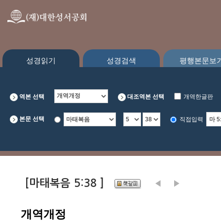
성경읽기
성경검색
평행본문보
역본 선택
대조역본 선택
개역한글판
CEV
본문 선택
직접입력
[마태복음 5:38 ]
개역개정