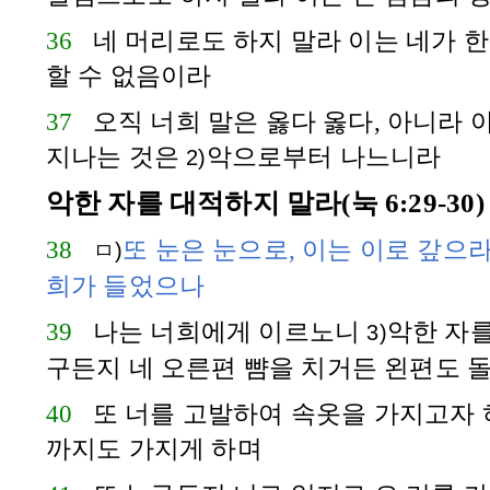
36
네 머리로도 하지 말라 이는 네가 한
할 수 없음이라
37
오직 너희 말은 옳다 옳다, 아니라 
지나는 것은
악으로부터 나느니라
2)
악한 자를 대적하지 말라(
눅 6:29-30
)
38
또 눈은 눈으로, 이는 이로 갚으
ㅁ)
희가 들었으나
39
나는 너희에게 이르노니
악한 자를
3)
구든지 네 오른편 뺨을 치거든 왼편도 
40
또 너를 고발하여 속옷을 가지고자 
까지도 가지게 하며