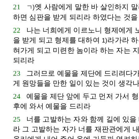
21
옛 사람에게 말한 바 살인하지 
ㄱ)
하면 심판을 받게 되리라 하였다는 것을
22
나는 너희에게 이르노니 형제에게 
을 받게 되고 형제를 대하여
라가
라 하
1)
혀가게 되고 미련한 놈이라 하는 자는 
되리라
23
그러므로 예물을 제단에 드리려다가
게 원망들을 만한 일이 있는 것이 생각
24
예물을 제단 앞에 두고 먼저 가서 
후에 와서 예물을 드리라
25
너를 고발하는 자와 함께 길에 있을
라 그 고발하는 자가 너를 재판관에게 
옥리에게 내어 주어 옥에 가둘까 염려하