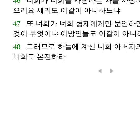
46
너희가 너희를 사랑하는 자를 사랑하
으리요 세리도 이같이 아니하느냐
47
또 너희가 너희 형제에게만 문안하
것이 무엇이냐 이방인들도 이같이 아니
48
그러므로 하늘에 계신 너희 아버지
너희도 온전하라