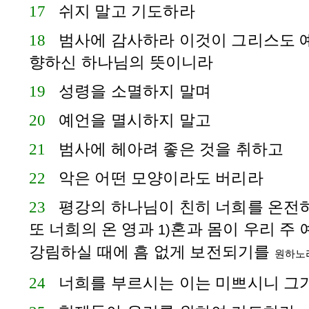
17
쉬지 말고 기도하라
18
범사에 감사하라 이것이 그리스도 
향하신 하나님의 뜻이니라
19
성령을 소멸하지 말며
20
예언을 멸시하지 말고
21
범사에 헤아려 좋은 것을 취하고
22
악은 어떤 모양이라도 버리라
23
평강의 하나님이 친히 너희를 온전
또 너희의 온 영과
혼과 몸이 우리 주
1)
강림하실 때에 흠 없게 보전되기를
원하노
24
너희를 부르시는 이는 미쁘시니 그