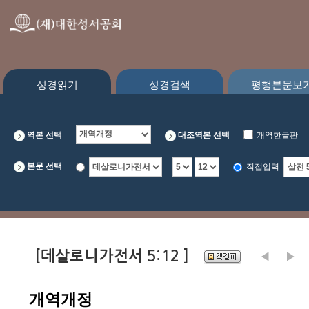
성경읽기
성경검색
평행본문보
역본 선택
대조역본 선택
개역한글판
CEV
본문 선택
직접입력
[데살로니가전서 5:12 ]
개역개정