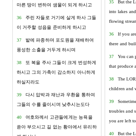
35
But the L
마른 땅이 변하여 샘물이 되게 하시고
into lakes an
36
주린 자들로 거기에 살게 하사 그들
flowing strea
이 거주할 성읍을 준비하게 하시고
36
If you ar
37
밭에 파종하며 포도원을 재배하여
there and bui
풍성한 소출을 거두게 하시며
37
You can p
38
또 복을 주사 그들이 크게 번성하게
that produce 
하시고 그의 가축이 감소하지 아니하게
38
The LORD
하실지라도
children and w
39
다시 압박과 재난과 우환을 통하여
39
Sometime
그들의 수를 줄이시며 낮추시는도다
troubles and s
40
여호와께서 고관들에게는 능욕을
you are left t
쏟아 부으시고 길 없는 황야에서 유리하
40
But the 