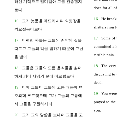
하신 기적으로 말미암아 그를 찬송할지
does for all of
로다
16
He break
16
그가 놋문을 깨뜨리시며 쇠빗장을
shatters iron 
꺾으셨음이로다
17
Some of 
17
미련한 자들은 그들의 죄악의 길을
committed a l
따르고 그들의 악을 범하기 때문에 고난
terrible pain.
을 받아
18
The very
18
그들은 그들의 모든 음식물을 싫어
disgusting to
하게 되어 사망의 문에 이르렀도다
dead.
19
이에 그들이 그들의 고통 때문에 여
19
You were 
호와께 부르짖으매 그가 그들의 고통에
prayed to th
서 그들을 구원하시되
you.
20
그가 그의 말씀을 보내어 그들을 고