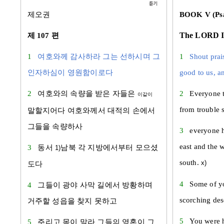
제오권
BOOK V (Psa
The LORD Is
제 107 편
1
여호와께 감사하라 그는 선하시며 그
1
Shout prai
인자하심이 영원함이로다
good to us, an
2
여호와의 속량을 받은 자들은
2
Everyone 
이같이
from trouble 
말할지어다 여호와께서 대적의 손에서
그들을 속량하사
3
everyone h
east and the w
3
동서
남북 각 지방에서부터 모으셨
1)
south.
x)
도다
4
Some of yo
4
그들이 광야 사막 길에서 방황하며
scorching des
거주할 성읍을 찾지 못하고
5
You were h
5
주리고 목이 말라 그들의 영혼이 그