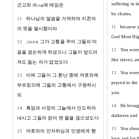
suffering in 
곤고와 쇠
에 매임은
사슬
by chains,
11
하나님의 말씀을 거역하며 지존자
11
because y
의 뜻을 멸시함이라
God Most High
12
그가 고통을 주어 그들의 마
그러므로
12
You were
음을 겸손하게 하셨으니 그들이 엎드러
like slaves, 
져도 돕는 자가 없었도다
13
You were 
13
이에 그들이 그 환난 중에 여호와께
prayed to th
부르짖으매 그들의 고통에서 구원하시
you.
되
14
He brough
14
흑암과 사망의 그늘에서 인도하여
darkness and 
내시고 그들의 얽어 맨 줄을 끊으셨도다
15
You shou
15
여호와의 인자하심과 인생에게 행
love and for 