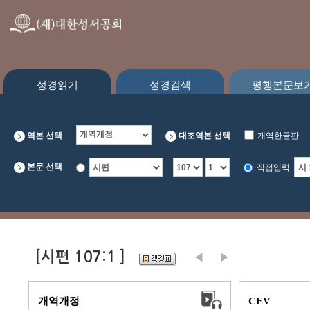
성경읽기
성경검색
평행본문보
역본 선택
대조역본 선택
개역한글판
CEV
본문 선택
직접입력
[시편 107:1 ]
개역개정
CEV