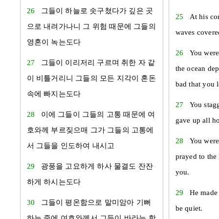
26
그들이 하늘로 솟구쳤다가 깊은 곳
25
At his c
으로 내려가나니 그 위험 때문에 그들의
waves covered
영혼이 녹는도다
26
You were 
27
그들이 이리저리 구르며 취한 자 같
the ocean dep
이 비틀거리니 그들의 모든 지각이 혼돈
bad that you 
속에 빠지는도다
27
You stag
28
이에 그들이 그들의 고통 때문에 여
gave up all h
호와께 부르짖으매 그가 그들의 고통에
28
You were 
서 그들을 인도하여 내시고
prayed to th
29
광풍을 고요하게 하사 물결도 잔잔
you.
하게 하시는도다
29
He made 
30
그들이 평온함으로 말미암아 기뻐
be quiet.
하는 중에 여호와께서 그들이 바라는 항