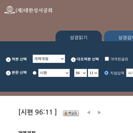
성경읽기
성경검
역본 선택
대조역본 선택
개역한글판
본문 선택
직접입력
[시편 96:11 ]