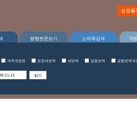
성경플
색
평행본문보기
소제목검색
역
개역개정판
표준새번역
새번역
공동번역
공동번역개