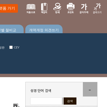
랫폼 가기
본별 절비교
개역개정 의견쓰기
정판
CEV
-
성경 단어 검색