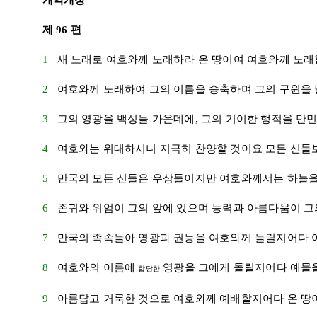
개역개정
제 96 편
1
새 노래로 여호와께 노래하라 온 땅이여 여호와께 노
2
여호와께 노래하여 그의 이름을 송축하며 그의 구원을
3
그의 영광을 백성들 가운데에, 그의 기이한 행적을 만
4
여호와는 위대하시니 지극히 찬양할 것이요 모든 신들
5
만국의 모든 신들은 우상들이지만 여호와께서는 하늘
6
존귀와 위엄이 그의 앞에 있으며 능력과 아름다움이 그
7
만국의 족속들아 영광과 권능을 여호와께 돌릴지어다
8
여호와의 이름에
영광을 그에게 돌릴지어다 예물을
합당한
9
아름답고 거룩한 것으로 여호와께 예배할지어다 온 땅