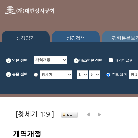
성경읽기
성경검색
평행본문보
역본 선택
대조역본 선택
개역한글판
CEV
본문 선택
직접입력
[창세기 1:9 ]
개역개정