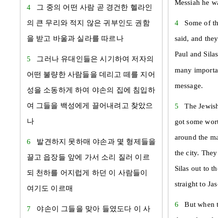
Messiah he w
4
그 중의 어떤 사람 곧 경건한
헬라
인
의 큰 무리와 적지 않은 귀부인도 권함
4
Some of t
을 받고
바울
과
실라
를 따르나
said, and the
Paul and Sila
5
그러나
유대
인들은 시기하여 저자의
many importa
어떤 불량한 사람들을 데리고 떼를 지어
message.
성을 소동하게 하여
야손
의 집에 침입하
여 그들을 백성에게 끌어내려고 찾았으
5
The Jewish
나
got some wor
around the mar
6
발견하지 못하매
야손
과 몇 형제들을
the city. The
끌고 읍장들 앞에 가서 소리 질러 이르
Silas out to 
되 천하를 어지럽게 하던 이 사람들이
straight to Ja
여기도 이르매
6
But when t
7
야손
이 그들을 맞아 들였도다 이 사