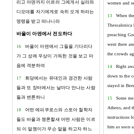
리고
아덴
까지 이르러 그에게서
실라
와
women and se
디모데
를 자기에게로 속히 오게 하라는
13
When the
명령을 받고 떠나니라
Thessalonica 
바울이 아덴에서 전도하다
preaching God
went there an
16
바울
이
아덴
에서 그들을 기다리다
the crowds ag
가 그 성에 우상이 가득한 것을 보고 마
음에 격분하여
14
Right awa
down to the c
17
회당에서는
유대
인과 경건한 사람
stayed in Ber
들과 또 장터에서는 날마다 만나는 사람
들과 변론하니
15
Some men
Athens, and t
18
어떤
에피쿠로스
와
스토아
철학자
instructions f
들도
바울
과 쟁론할새 어떤 사람은 이르
him as soon a
되 이 말쟁이가 무슨 말을 하고자 하느