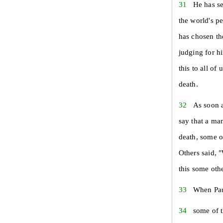
31
He has se
the world's p
has chosen th
judging for h
this to all of
death.
32
As soon a
say that a ma
death, some o
Others said, 
this some oth
33
When Paul
34
some of t