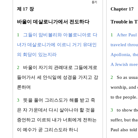
제 17 장
Chapter 17
바울이 데살로니가에서 전도하다
Trouble in T
1
그들이
암비볼리
와
아볼로니아
로 다
1
After Paul
녀가
데살로니가
에 이르니 거기
유대
인
traveled thro
의 회당이 있는지라
Apollonia, th
A Jewish meet
2
바울
이 자기의 관례대로 그들에게로
들어가서 세 안식일에 성경을 가지고 강
2
So as usua
론하며
worship, and 
to the people
3
뜻을 풀어 그리스도가 해를 받고 죽
은 자 가운데서 다시 살아나야 할 것을
3
to show th
증언하고 이르되 내가 너희에게 전하는
suffer, but th
이 예수가 곧 그리스도라 하니
Paul also told