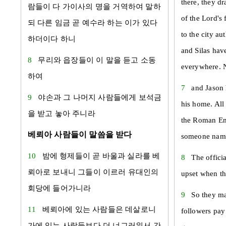
there, they d
람들이 다
가이사
의 명을 거역하여 말하
of the Lord's
되 다른 임금 곧 예수라 하는 이가 있다
to the city au
하더이다 하니
and Silas hav
8
무리와 읍장들이 이 말을 듣고 소동
everywhere. 
하여
7
and Jason
9
야손
과 그 나머지 사람들에게 보석금
his home. All
을 받고 놓아 주니라
the Roman Em
베뢰아 사람들이 말씀을 받다
someone name
10
밤에 형제들이 곧
바울
과
실라
를
베
8
The offici
뢰아
로 보내니 그들이 이르러
유대
인의
upset when th
회당에 들어가니라
9
So they ma
11
베뢰아
에 있는 사람들은
데살로니
followers pay 
가
에 있는 사람들보다 더 너그러워서 간