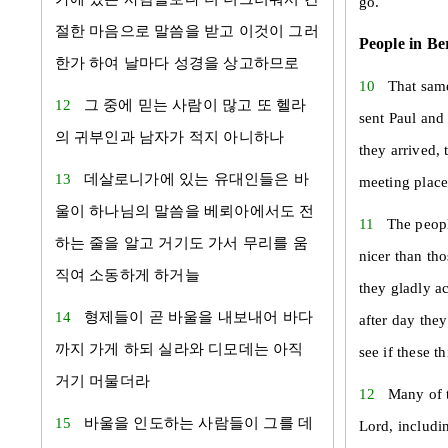
go.
절한 마음으로 말씀을 받고 이것이 그러
People in B
한가 하여 날마다 성경을 상고하므로
10
That same
12
그 중에 믿는 사람이 많고 또
헬라
sent Paul and 
의 귀부인과 남자가 적지 아니하나
they arrived,
13
데살로니가
에 있는
유대
인들은
바
meeting place
울
이 하나님의 말씀을
베뢰아
에서도 전
11
The peop
하는 줄을 알고 거기도 가서 무리를 움
nicer than th
직여 소동하게 하거늘
they gladly a
14
형제들이 곧
바울
을 내보내어 바다
after day they
까지 가게 하되
실라
와
디모데
는 아직
see if these t
거기 머물더라
12
Many of t
15
바울
을 인도하는 사람들이 그를 데
Lord, includi