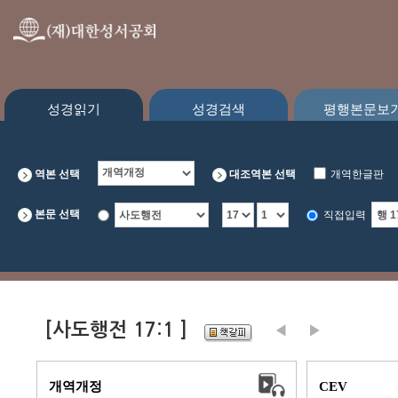
성경읽기
성경검색
평행본문보
역본 선택
대조역본 선택
개역한글판
CEV
본문 선택
직접입력
[사도행전 17:1 ]
개역개정
CEV