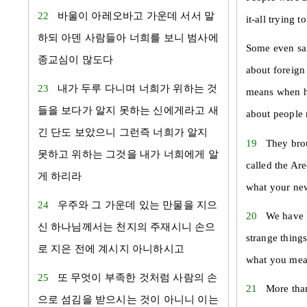
22
바울
이
아레오바고
가운데 서서 말
it-all trying t
하되
아덴
사람들아 너희를 보니 범사에
Some even sai
종교심이 많도다
about foreign
23
내가 두루 다니며 너희가 위하는 것
means when he
들을 보다가 알지 못하는 신에게라고 새
about people 
긴 단도 보았으니 그런즉 너희가 알지
19
They brou
못하고 위하는 그것을 내가 너희에게 알
called the Are
게 하리라
what your new
24
우주와 그 가운데 있는 만물을 지으
20
We have 
신 하나님께서는 천지의 주재시니 손으
strange thing
로 지은 전에 계시지 아니하시고
what you mea
25
또 무엇이 부족한 것처럼 사람의 손
21
More than
으로 섬김을 받으시는 것이 아니니 이는