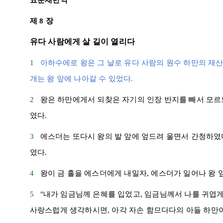
표준새번역
제 8 장
유다 사람에게 살 길이 열리다
1
아하수에로
왕은 그 날로
유다
사람의 원수
하만
의 재
개
는 왕 앞에 나아갈 수 있었다.
2
왕은
하만
에게서 되찾은 자기의 인장 반지를 빼서
모르
였다.
3
에스더
는 또다시 왕의 발 앞에 엎드려 울면서 간청하였
였다.
4
왕이 금 홀을
에스더
에게 내밀자,
에스더
가 일어나 왕 
5
"내가 임금님께 은혜를 입었고, 임금님께서 나를 귀엽
사랑스럽게 생각하시면,
아각
자손
함므다다
의 아들
하만