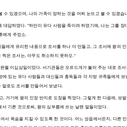
볼 수 있겠으며, 나의 가족이 망하는 것을 어찌 눈뜨고 볼 수 있겠습
 대답하였다. "
하만
이
유다
사람을 죽이려 하였기에, 나는 그를 장
후에게 주었소.
들에게 유리한 내용으로 조서를 하나 더 만들고, 그 조서에 왕의 인
 찍은 조서는, 아무도 취소하지 못하오."
시완
월 이십삼일이었다. 서기관들은
모르드개
가 불러 주는 대로 조서
방에 있는
유다
사람들과 대신들과 총독들과 각 지방 귀족들에게 보
 말로도 조서를 만들어서 보냈다.
, 거기에 왕의 인장 반지로 도장을 찍었다. 그렇게 한 다음에, 보
궁에서 기른 것으로써, 왕의 심부름에 쓰는 날랜 말들이었다.
여서 목숨을 지킬 수 있도록 한 것이다. 어느 성읍에서든지, 다른