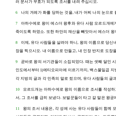
러 문서가 무효가 되도록 조서를 내려 주십시오.
6
나의 겨레가 화를 당하는 것을, 내가 어찌 나의 눈으로 
7
아하수에로
왕이
에스더
왕후와
유다
사람
모르드개
에게
죽이도록 하였소. 또한
하만
의 재산을 빼앗아서
에스더
왕
8
이제,
유다
사람들을 살려야 하니, 왕의 이름으로 당신네
장을 찍으시오. 내 이름으로 만들고, 내 인장 반지로 도장을
9
곧바로 왕의 서기관들이 소집되었다. 때는 셋째 달인
인도
에서부터
에티오피아
에 이르기까지, 백스물일곱 지
1)
각 지방의 글과 각 민족의 말로 썼으며,
유다
사람들의 글과
10
모르드개
는
아하수에로
왕의 이름으로 조서를 작성하고
서, 그 조서를 급히 보냈다. 보발꾼들이 타고 갈 말은 왕
11
왕의 조서 내용은, 각 성에 사는
유다
사람들이 함께 모