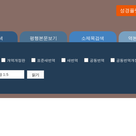
성경플
색
평행본문보기
소제목검색
역
개역개정판
표준새번역
새번역
공동번역
공동번역개