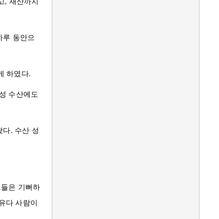
고, 재산까지
하루 동안으
게 하였다.
도성
수산
에도
왔다.
수산
성
그들은 기뻐하
유다
사람이