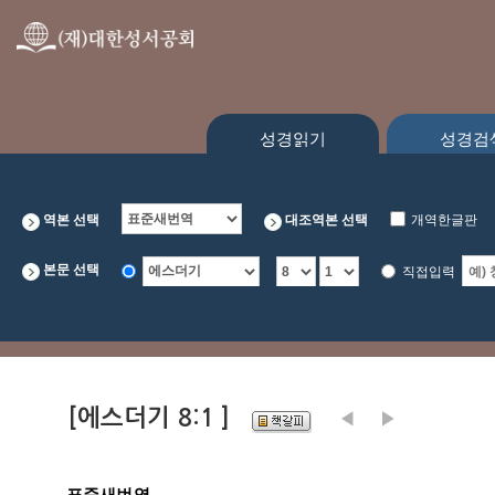
성경읽기
성경검
역본 선택
대조역본 선택
개역한글판
본문 선택
직접입력
[에스더기 8:1 ]