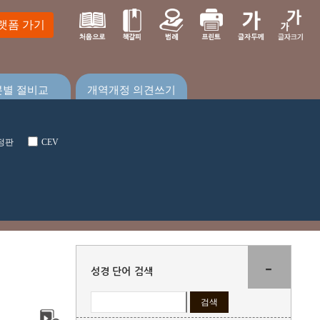
랫폼 가기
본별 절비교
개역개정 의견쓰기
정판
CEV
-
성경 단어 검색