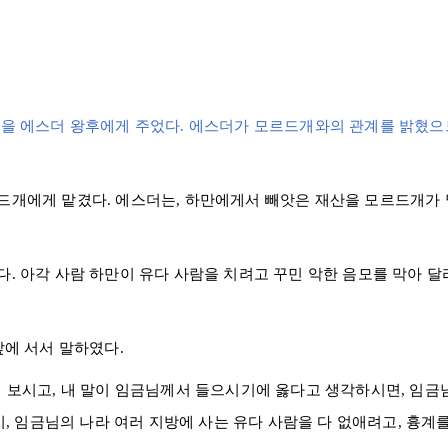
산을
에스더
왕후에게 주었다.
에스더
가
모르드개
와의 관계를 밝혔으
드개
에게 맡겼다.
에스더
는,
하만
에게서 빼앗은 재산을
모르드개
가
다.
아각
사람
하만
이
유다
사람을 치려고 꾸민 악한 음모를 막아 달
앞에 서서 말하였다.
게 보시고, 내 말이 임금님께서 들으시기에 옳다고 생각하시면, 임금
이, 임금님의 나라 여러 지방에 사는
유다
사람을 다 없애려고, 흉계를