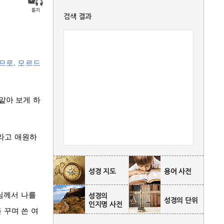
검색 결과
므로,
모르드
 맡아 보게 하
라고 애원하
님께서 나를
 꾸며 쓴 여