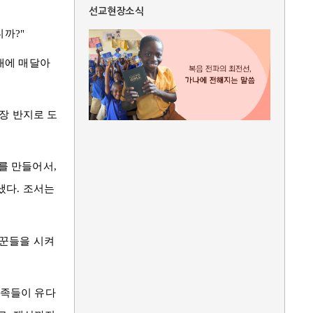
선교현장소식
니까?"
대에 매달아
장 반지로 도
를 만들어서,
냈다. 조서는
발꾼들을 시켜
 민족들이
유다