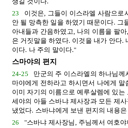
생길 것이다.
23
이것은, 그들이
이스라엘
사람으로서
안 될 망측한 일을 하였기 때문이다. 그
아내들과 간음하였고, 나의 이름을 팔아,
은 거짓말을 하였다. 이것을 내가 안다. 
이다. 나 주의 말이다."
스마야의 편지
24-25
만군의 주
이스라엘
의 하나님께
마야
에게 전하라고 하시면서 나에게 말
이미 자기의 이름으로
예루살렘
에 있는
세야
의 아들
스바냐
제사장과 모든 제사
냈었다.
스바냐
에게 보낸 편지의 내용은
26
"
스바냐
제사장님, 주님께서
여호야