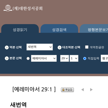
성경읽기
성경검색
평행본문보
역본 선택
대조역본 선택
개역한글판
CEV
본문 선택
직접입력
[예레미야서 29:1 ]
새번역