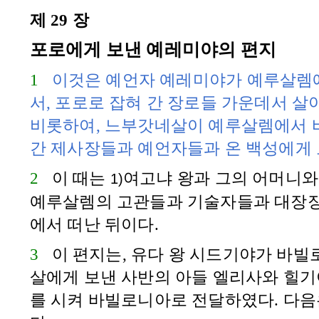
제 29 장
포로에게 보낸 예레미야의 편지
1
이것은 예언자
예레미야
가
예루살렘
서, 포로로 잡혀 간 장로들 가운데서 살
비롯하여,
느부갓네살
이
예루살렘
에서
간 제사장들과 예언자들과 온 백성에게 
2
이 때는
여고냐
왕과 그의 어머니
1)
예루살렘
의 고관들과 기술자들과 대장
에서 떠난 뒤이다.
3
이 편지는,
유다
왕
시드기야
가
바빌
살
에게 보낸
사반
의 아들
엘리사
와
힐기
를 시켜
바빌로니아
로 전달하였다. 다