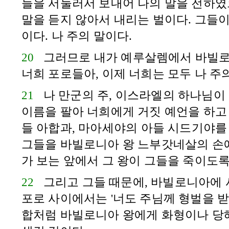
들을 서둘러서 보내어 나의 말을 전하였
말을 듣지 않아서 내리는 벌이다. 그들이
이다. 나 주의 말이다.
20
그러므로 내가
예루살렘
에서
바빌
너희 포로들아, 이제 너희는 모두 나 주
21
나 만군의 주,
이스라엘
의 하나님이 
이름을 팔아 너희에게 거짓 예언을 하고
들
아합
과,
마아세야
의 아들
시드기야
를
그들을
바빌로니아
왕
느부갓네살
의 손
가 보는 앞에서 그 왕이 그들을 죽이도록
22
그리고 그들 때문에,
바빌로니아
에
포로 사이에서는 '너도 주님께 형벌을 받
합
처럼
바빌로니아
왕에게 화형이나 당해