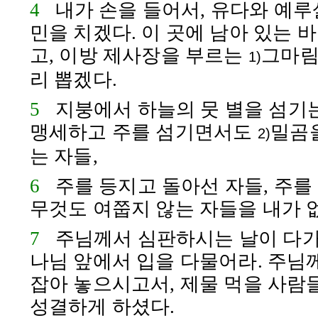
4
내가 손을 들어서,
유다
와
예루
민을 치겠다. 이 곳에 남아 있는
바
고, 이방 제사장을 부르는
그마
1)
리 뽑겠다.
5
지붕에서 하늘의 뭇 별을 섬기는
맹세하고 주를 섬기면서도
밀곰
2)
는 자들,
6
주를 등지고 돌아선 자들, 주를
무것도 여쭙지 않는 자들을 내가 
7
주님께서 심판하시는 날이 다가
나님 앞에서 입을 다물어라. 주님
잡아 놓으시고서, 제물 먹을 사람
성결하게 하셨다.