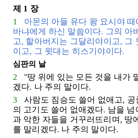
제 1 장
1
아몬
의 아들
유다
왕
요시야
때
바냐
에게 하신 말씀이다. 그의 
고, 할아버지는
그달리야
이고, 그
이고, 그 윗대는
히스기야
이다.
심판의 날
2
"땅 위에 있는 모든 것을 내가
겠다. 나 주의 말이다.
3
사람도 짐승도 쓸어 없애고, 공
의 고기도 쓸어 없애겠다. 남을 
과 악한 자들을 거꾸러뜨리며, 땅
를 말리겠다. 나 주의 말이다.