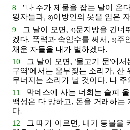
8
"나 주가 제물을 잡는 날이 온
왕자들과,
이방인의 옷을 입은 
3)
9
그 날이 오면,
문지방을 건너
4)
겠다. 폭력과 속임수를 써서,
주
5)
채운 자들을 내가 벌하겠다.
10
그 날이 오면, '물고기 문'에서
구역'에서는 울부짖는 소리가, 산
무너지는 소리가 날 것이다. 나 주
11
막데스
에 사는 너희는 슬피 
백성은 다 망하고, 돈을 거래하는
다.
12
그 때가 이르면, 내가 등불을 