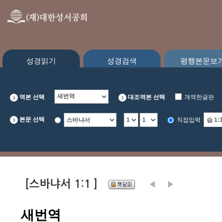
성경읽기
성경검색
평행본문보
역본 선택
대조역본 선택
개역한글판
CEV
본문 선택
직접입력
[스바냐서 1:1 ]
새번역