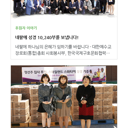
후원자 이야기
네팔에 성경 10,240부를 보냅니다!
네팔에 하나님의 은혜가 임하기를 바랍니다 - 대한예수교
장로회(통합)총회 사회봉사부, 한국국제구호문화협력회,
대한성서공회 후원회원 - 기증식에 함께한 참석자들 201
6년 4월, 대한예수교장로회(통합) 총회 사회봉사부, 한국
국제구호문화협력회 그리고 대한성서공회 후원회원들의
후원으로 네팔에 네팔어 성경 10,240부를 보내는 기증식
을 가졌습니다.대한성서공회는 지난 호 “지진으로 삶의 터
전을 잃어버린 네팔 - 네팔에 성경을 보냅시다!”(<성서한
국> 2015년 여름, 4-7페이지 참고)를 통해 갑작스런 지진
으로 인해 큰 슬픔과 고통에 빠진 네팔의 안타까운 상황과
성경이 유실되어 보급할 성경이 부족한 네팔성서공회의
소식을 전했습니다. 이 소식을 접한 대한예수교장로회총
회 사회봉사부, 한국국제구호문화협력회 그리고 본 공회