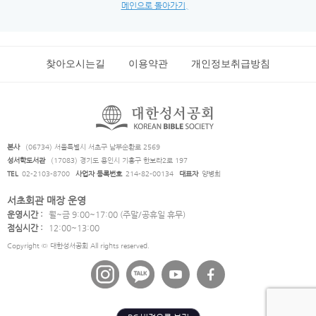
메인으로 돌아가기.
찾아오시는길
이용약관
개인정보취급방침
본사
(06734) 서울특별시 서초구 남부순환로 2569
성서학도서관
(17083) 경기도 용인시 기흥구 한보라2로 197
TEL
02-2103-8700
사업자 등록번호
214-82-00134
대표자
양병희
서초회관 매장 운영
운영시간 :
월~금 9:00~17:00 (주말/공휴일 휴무)
점심시간 :
12:00~13:00
Copyright © 대한성서공회 All rights reserved.