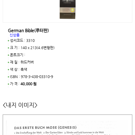
German Bible(루터판)
신상품
성서코드 : 3310
크 기 : 140 x 213(4.6변형판)
폰트크기 :
재 질 : 하드커버
색 상 : 흑색
ISBN : 978-3-438-03310-9
가 격 :
40,000 원
<내지 이미지>