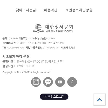
찾아오시는길
이용약관
개인정보취급방침
본사
(06734) 서울특별시 서초구 남부순환로 2569
성서학도서관
(17083) 경기도 용인시 기흥구 한보라2로 197
TEL
02-2103-8700
사업자 등록번호
214-82-00134
대표자
양병희
서초회관 매장 운영
운영시간 :
월~금 9:00~17:00 (주말/공휴일 휴무)
점심시간 :
12:00~13:00
Copyright © 대한성서공회 All rights reserved.
PC 버전으로 보기