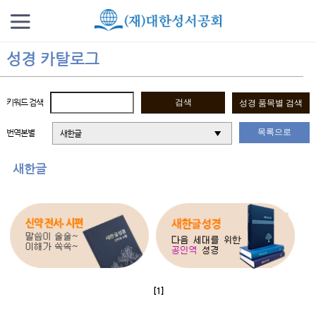
성경 카탈로그
키워드 검색
목록으로
번역본별
새한글
새한글
[1]