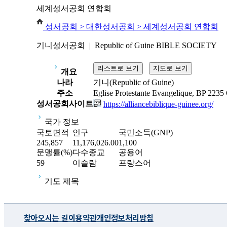
세계성서공회 연합회
성서공회 >
대한성서공회 > 세계성서공회 연합회
기니성서공회 | Republic of Guine BIBLE SOCIETY
개요
나라
기니(Republic of Guine)
주소
Eglise Protestante Evangelique, BP 2235
성서공회사이트
https://alliancebiblique-guinee.org/
국가 정보
국토면적
인구
국민소득(GNP)
245,857
11,176,026.00
1,100
문맹률(%)
다수종교
공용어
59
이슬람
프랑스어
기도 제목
찾아오시는 길
이용약관
개인정보처리방침