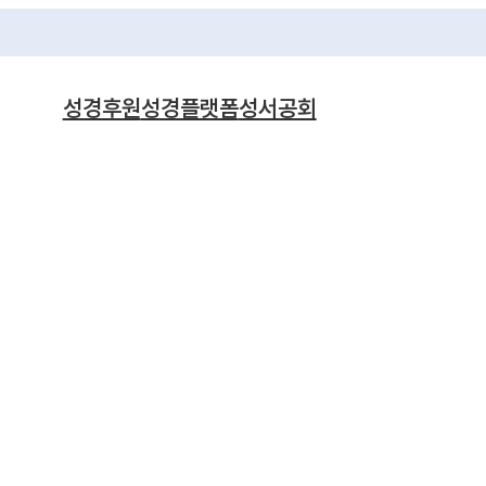
성경후원
성경플랫폼
성서공회