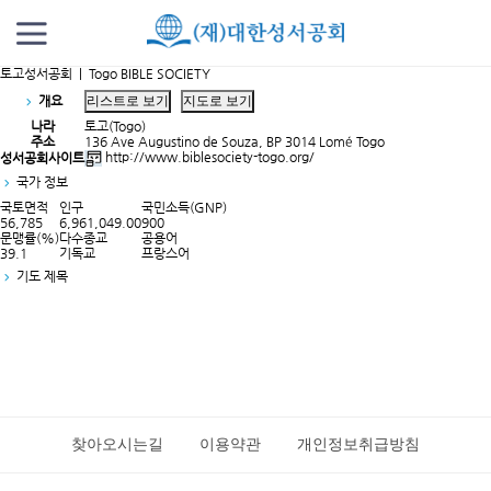
토고성서공회 | Togo BIBLE SOCIETY
개요
나라
토고(Togo)
주소
136 Ave Augustino de Souza, BP 3014 Lomé Togo
http://www.biblesociety-togo.org/
성서공회사이트
국가 정보
국토면적
인구
국민소득(GNP)
56,785
6,961,049.00
900
문맹률(%)
다수종교
공용어
39.1
기독교
프랑스어
기도 제목
찾아오시는길
이용약관
개인정보취급방침