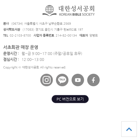
본사
(06734) 서울특별시 서초구 남부순환로 2569
성서학도서관
(17083) 경기도 용인시 기흥구 한보라2로 197
TEL
02-2103-8700
사업자 등록번호
214-82-00134
대표자
양병희
서초회관 매장 운영
운영시간 :
월~금 9:00~17:00 (주말/공휴일 휴무)
점심시간 :
12:00~13:00
Copyright © 대한성서공회 All rights reserved.
PC 버전으로 보기