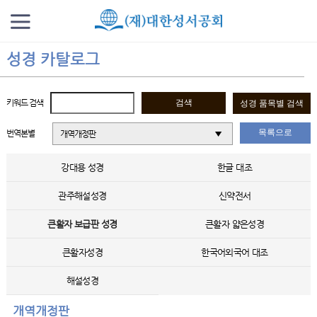
성경 카탈로그
키워드 검색
목록으로
번역본별
개역개정판
강대용 성경
한글 대조
관주해설성경
신약전서
큰활자 보급판 성경
큰활자 얇은성경
큰활자성경
한국어외국어 대조
해설성경
개역개정판