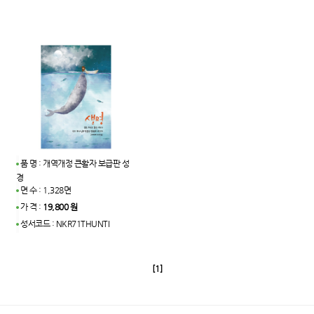
품 명 : 개역개정 큰활자 보급판 성
경
면 수 : 1,328면
가 격 :
19,800 원
성서코드 : NKR71THUNTI
[1]