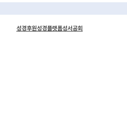
성경후원
성경플랫폼
성서공회