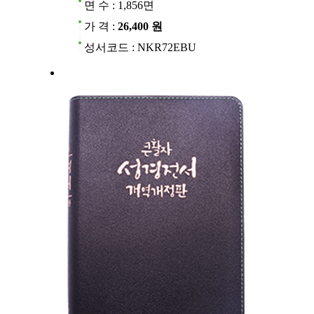
면 수 : 1,856면
가 격 :
26,400 원
성서코드 : NKR72EBU