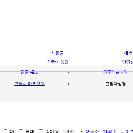
새한글
새번
외국어 성경
단편
한글 대조
관주해설성경
큰활자 얇은성경
큰활자성경
중
대
특대
강대용
신상품순
가격순
사이