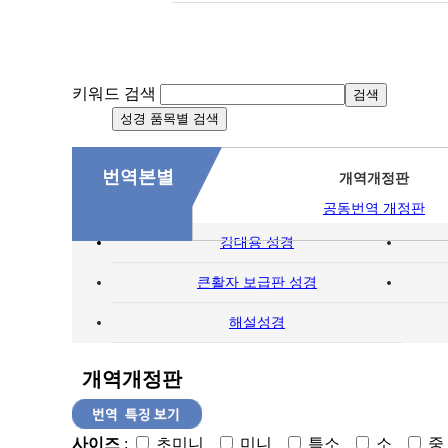
키워드 검색
번역본별
개역개정판
공동번역 개정판
강대용 성경
큰활자 보급판 성경
해설성경
개역개정판
사이즈
:
초미니
미니
특소
소