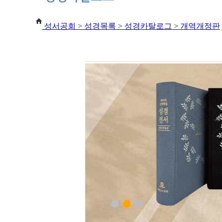
성서공회 >
성경목록 > 성경카탈로그 > 개역개정판