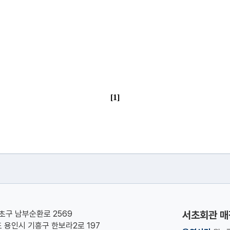
[1]
서초구 남부순환로 2569
서초회관 매
기도 용인시 기흥구 한보라2로 197