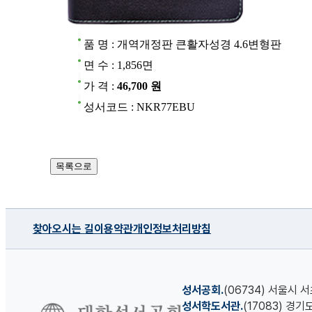
품 명 : 개역개정판 큰활자성경 4.6변형판
면 수 : 1,856면
가 격 :
46,700 원
성서코드 : NKR77EBU
찾아오시는 길
이용약관
개인정보처리방침
성서공회.
(06734) 서울시 
성서학도서관.
(17083) 경