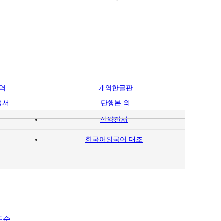
역
개역한글판
성서
단행본 외
신약전서
한국어외국어 대조
즈순