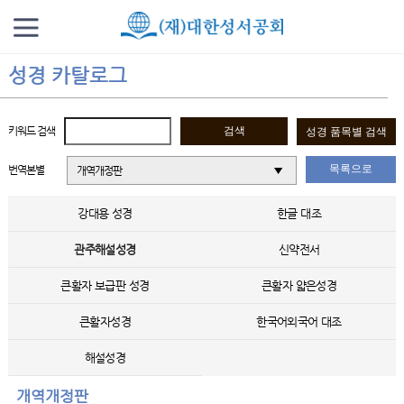
성경 카탈로그
키워드 검색
목록으로
번역본별
개역개정판
강대용 성경
한글 대조
관주해설성경
신약전서
큰활자 보급판 성경
큰활자 얇은성경
큰활자성경
한국어외국어 대조
해설성경
개역개정판