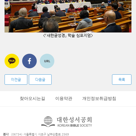
<
『
새한글성경
』
학술 심포지엄>
이전글
다음글
목록
찾아오시는길
이용약관
개인정보취급방침
본사
(06734) 서울특별시 서초구 남부순환로 2569