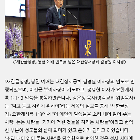
<『
새한글성경
』
봉헌 예배 인도를 맡은 대한성서공회 김경원 이사장>
『
새한글성경
』
봉헌 예배는 대한성서공회 김경원 이사장의 인도로 진
행되었으며
,
이선균 부이사장이 기도하고
,
정명철 이사가 요한계시
록
1:1~3
말씀을 봉독하였습니다
.
김운성 목사
(
영락교회 위임목사
)
는
“
읽고 듣고 지키기 위하여
”
라는 제목의 설교를 통해
『
새한글성
경
』
요한계시록
1:3
에서
“
이 예언의 말씀들을 소리 내어 읽어 주는
사람
,
듣는 사람들
,
거기에 적힌 것들을 지키는 사람들
”
이라고 번역
한 부분이 성도들의 삶에 의미가 있고 은혜가 된다고 하였습니다
.
“
소리 내어 읽어 주는 사람
”
을 단수형으로 번역한 것은 성서 시대에