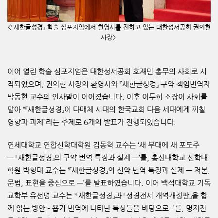
<『
새한글성경
』
학술 심포지엄에서 환영사를 전하고 있는 대한성서공회 권의현
사장>
이어 열린 학술 심포지엄은 대한성서공회 호재민 총무의 사회로 시
작되었으며
,
권의현 사장의 환영사와
『
새한글성경
』
구약 책임번역자
박동현 교수의 인사말이 이어졌습니다
.
이후 이두희 소장이 사회를
맡아
“『
새한글성경
』
이 다매체 시대의 한국교회 다음 세대에게 끼칠
영향과 과제
”
라는 주제로
6
개의 발표가 진행되었습니다
.
연세대학교 연합신학대학원 김동혁 교수는
‘
새 부대에 새 포도주
―
『
새한글성경
』
의 구약 번역 특징과 실제
―
’
를
,
총신대학교 신학대
학원 박형대 교수는
‘『
새한글성경
』
의 신약 번역 특징과 실제
―
저본
,
문법
,
표현을 중심으로
―
’
를 발표하였습니다
.
이어 백석대학교 기독
교학부 유선명 교수는
‘
『
새한글성경
』
과
『
성경전서 개역개정판
』
을 함
께 읽는 방안
–
욥기 번역에 나타난 특성들을 바탕으로
-’
를
,
명지전