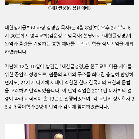
<『
새한글성경
』
봉헌 예배>
대한성서공회
(
이사장 김경원 목사
)
는
4
월
8
일
(
화
)
오후
2
시부터
6
시
30
분까지 영락교회
(
김운성 위임목사
)
본당에서
『
새한글성경
』
의
완역과 출간을 기념하는 봉헌 예배를 드리고
,
학술 심포지엄을 개최
하였습니다
.
지난해
12
월
10
일에 발간된
『
새한글성경
』
은 한국교회 다음 세대를
위한 공인역 성경으로
,
원문의 의미와 구조를 최대한 충실히 반영하
면서도
, 21
세기 다매체 시대에 적합한 현대 한국어의 표현과 문법
을 고려하여 번역되었습니다
.
이 번역 작업은
2011
년 이사회의 결
정에 따라 시작되어 총
13
년간 진행되었으며
,
각 교단의 성서학자
3
6
명과 국어학자
3
명이 번역과 검토에 참여하였습니다
.