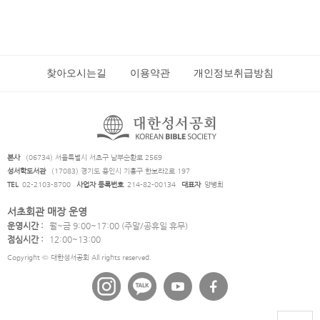
찾아오시는길
이용약관
개인정보취급방침
본사
(06734) 서울특별시 서초구 남부순환로 2569
성서학도서관
(17083) 경기도 용인시 기흥구 한보라2로 197
TEL
02-2103-8700
사업자 등록번호
214-82-00134
대표자
양병희
서초회관 매장 운영
운영시간 :
월~금 9:00~17:00 (주말/공휴일 휴무)
점심시간 :
12:00~13:00
Copyright © 대한성서공회 All rights reserved.