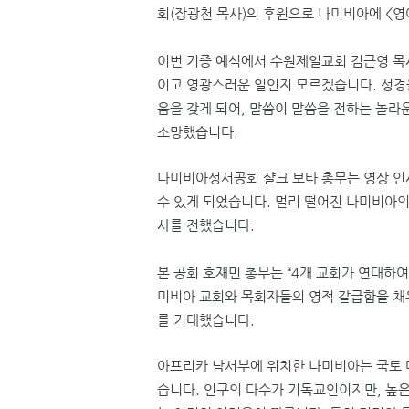
회
(
장광천 목사
)
의 후원으로 나미비아에
<
영
이번 기증 예식에서 수원제일교회 김근영 
이고 영광스러운 일인지 모르겠습니다
.
성경
음을 갖게 되어
,
말씀이 말씀을 전하는 놀라
소망했습니다
.
나미비아성서공회 샬크 보타 총무는 영상 인
수 있게 되었습니다
.
멀리 떨어진 나미비아의
사를 전했습니다
.
본 공회 호재민 총무는
“4
개 교회가 연대하여
미비아 교회와 목회자들의 영적 갈급함을 채
를 기대했습니다
.
아프리카 남서부에 위치한 나미비아는 국토
습니다
.
인구의 다수가 기독교인이지만
,
높은