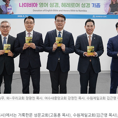
총무, 와~우리교회 장광천 목사, 여수새중앙교회 강정민 목사, 수원제일교회 김근영 
목사
)
에서는 거룩한문 성문교회
(
고동훈 목사
),
수원제일교회
(
김근영 목사
)