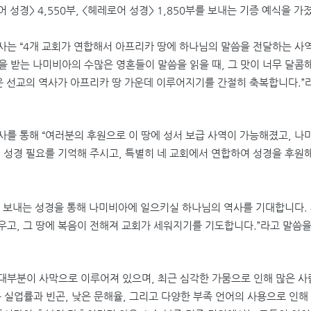
어 성경
> 4,550
부
, <
헤레로어 성경
> 1,850
부를 보내는 기증 예식을 가
목사는
“4
개 교회가 연합해서 아프리카 땅에 하나님의 말씀을 전달하는 사역
을 받는 나미비아의 수많은 영혼들이 말씀을 읽을 때
,
그 맛이 너무 달콤
운 선교의 역사가 아프리카 땅 가운데 이루어지기를 간절히 축복합니다
.”
사를 통해
“
여러분의 후원으로 이 땅에 성서 보급 사역이 가능해졌고
,
나미
 성경 필요를 기억해 주시고
,
특별히 네 교회에서 연합하여 성경을 후원
 보내는 성경을 통해 나미비아에 일으키실 하나님의 역사를 기대합니다
.
우고
,
그 땅에 복음이 전해져 교회가 세워지기를 기도합니다
.”
라고 말씀을
 대부분이 사막으로 이루어져 있으며
,
최근 심각한 가뭄으로 인해 많은 사
 실업률과 빈곤
,
낮은 문해율
,
그리고 다양한 부족 언어의 사용으로 인해