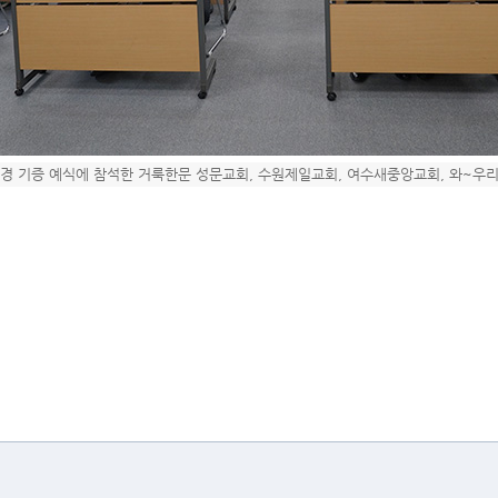
경 기증 예식에 참석한 거룩한문 성문교회, 수원제일교회, 여수새중앙교회, 와~우