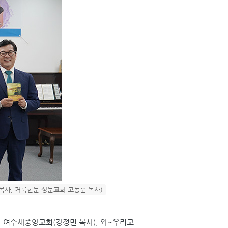
목사, 거룩한문 성문교회 고동훈 목사)
,
여수새중앙교회
(
강정민 목사
),
와
~
우리교