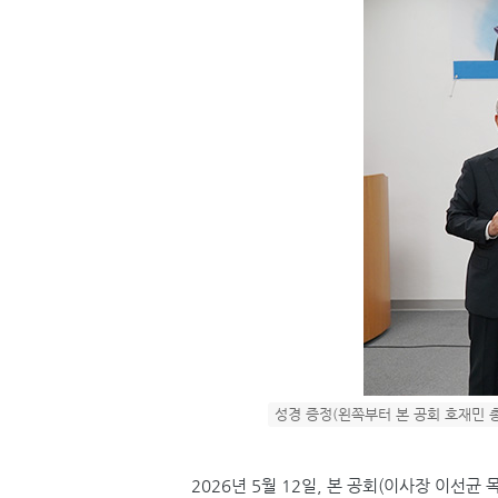
성경 증정(왼쪽부터 본 공회 호재민 
2026
년
5
월
12
일
,
본 공회
(
이사장 이선균 