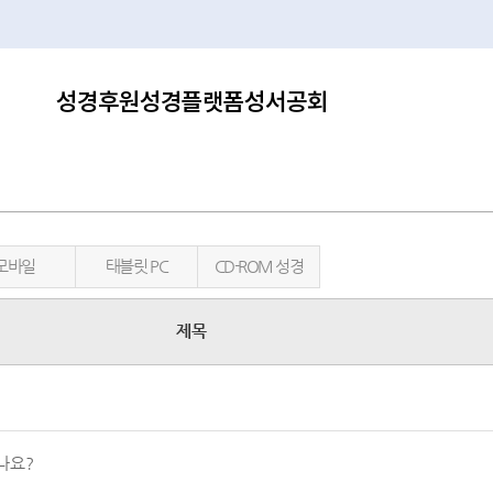
성경후원
성경플랫폼
성서공회
모바일
태블릿 PC
CD-ROM 성경
제목
나요?