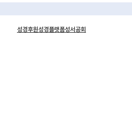
성경후원
성경플랫폼
성서공회