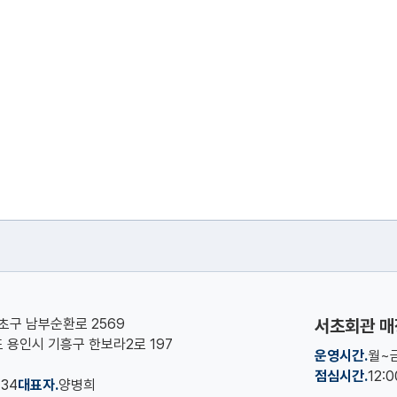
서초구 남부순환로 2569
서초회관 매
기도 용인시 기흥구 한보라2로 197
운영시간.
월~금
점심시간.
12:
134
대표자.
양병희